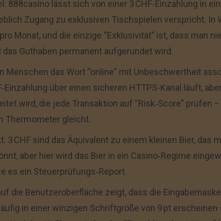
el: 888casino lässt sich von einer 3 CHF‑Einzahlung in e
blich Zugang zu exklusiven Tischspielen verspricht. In 
pro Monat, und die einzige “Exklusivität” ist, dass man n
il das Guthaben permanent aufgerundet wird.
en Menschen das Wort “online” mit Unbeschwertheit asso
F‑Einzahlung über einen sicheren HTTPS-Kanal läuft, abe
eitet wird, die jede Transaktion auf “Risk‑Score” prüfen –
en Thermometer gleicht.
: 3 CHF sind das Äquivalent zu einem kleinen Bier, das 
önnt, aber hier wird das Bier in ein Casino‑Regime eingew
äre es ein Steuerprüfungs‑Report.
k auf die Benutzeroberfläche zeigt, dass die Eingabemaske
ufig in einer winzigen Schriftgröße von 9 pt erscheinen