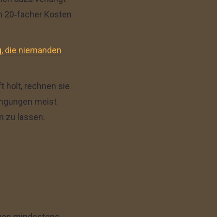
on 20‑facher Kosten
g, die niemanden
t holt, rechnen sie
dingungen meist
n zu lassen.
g von mindestens