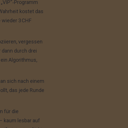
in „VIP“‑Programm
Wahrheit kostet das
ie wieder 3 CHF
ziieren, vergessen
r dann durch drei
 ein Algorithmus,
man sich nach einem
ollt, das jede Runde
n für die
 – kaum lesbar auf