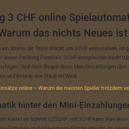
g 3 CHF online Spielautoma
Warum das nichts Neues ist
ein Spieler die Taste drückt, um 3 CHF einzuzahlen, ist
er leeren Packung Pommes. 3 CHF entsprechen exakt 0,03
u fegen. Und doch fliegen diese Mini‑Einzahlungen über 
no und Betway wie Staub im Wind.
Einsätze online – Warum die meisten Spieler trotzdem ve
atik hinter den Mini‑Einzahlunge
Spin kostet im Schnitt 0,25 CHF; mit 3 CHF kann man also
das Guthaben im Kaffeetassen‑Format erlischt. Im Vergle