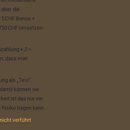
 aber die
 5 CHF Bonus +
n 750 CHF umsetzen
zahlung × 2 =
en, dass man
ung als „Test“
– damit können sie
eit ist das nur ein
 Risiko tragen kann.
nicht verführt