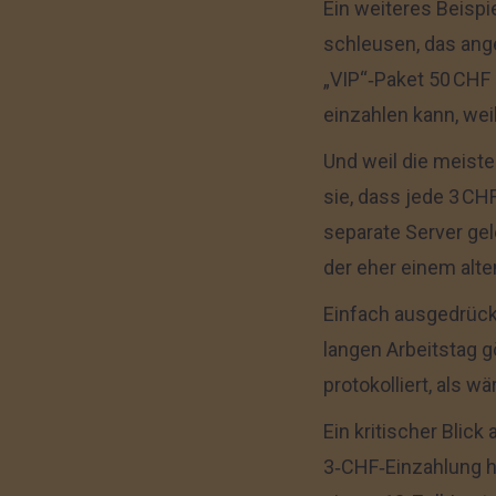
Ein weiteres Beispi
schleusen, das ange
„VIP“‑Paket 50 CHF 
einzahlen kann, we
Und weil die meist
sie, dass jede 3 CH
separate Server gel
der eher einem alt
Einfach ausgedrückt
langen Arbeitstag g
protokolliert, als w
Ein kritischer Blic
3‑CHF‑Einzahlung hä