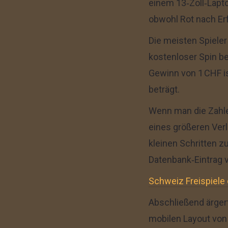
einem 13‑Zoll‑Laptop
obwohl Rot nach Erfa
Die meisten Spieler
kostenloser Spin be
Gewinn von 1 CHF is
beträgt.
Wenn man die Zahlen
eines größeren Verl
kleinen Schritten z
Datenbank‑Eintrag ve
Schweiz Freispiele
Abschließend ärger
mobilen Layout von 