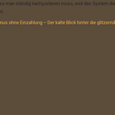
ass man ständig nachjustieren muss, weil das System die
rt.
us ohne Einzahlung – Der kalte Blick hinter die glitzer