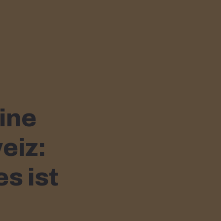
ine
eiz:
s ist