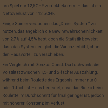
pro Spiel nur 12,5 CHF zurückbekommt – das ist ein
Nettoverlust von 112,5 CHF.
Einige Spieler versuchen, das „Dreier‑System“ zu
nutzen, das angeblich die Gewinnwahrscheinlichkeit
von 2,7 % auf 4,5 % hebt, doch die Statistik beweist,
dass das System lediglich die Varianz erhöht, ohne
den Hausvorteil zu verschieben.
Ein Vergleich mit Gonzo’s Quest: Dort schwankt die
Volatilität zwischen 1,5‑ und 2‑facher Auszahlung,
während beim Roulette das Ergebnis immer nur 0
oder 1‑fach ist – das bedeutet, dass das Risiko beim
Roulette im Durchschnitt fünfmal geringer ist, jedoch
mit höherer Konstanz im Verlust.