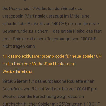
Die Praxis, nach 7 Verlusten den Einsatz zu
verdoppeln (Martingale), erzeugt im Mittel eine
erforderliche Bankroll von 640 CHF, um nur die erste
Gewinnrunde zu sichern – das ist ein Risiko, das fast
jeder Spieler mit einem Tagesbudget von 100 CHF
nicht tragen kann.
n1 casino exklusiver promo code für neue spieler CH
– das trockene Mathe‑Spiel hinter dem
Werbe‑Firlefanz
Bet365 bietet für das europäische Roulette einen
Cash‑Back von 5 % auf Verluste bis zu 100 CHF pro
Woche, aber die Berechnung zeigt, dass ein
durchschnittlicher Spieler mit 25 Verlusten à 10 CHF