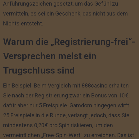
Anführungszeichen gesetzt, um das Gefühl zu
vermitteln, es sei ein Geschenk, das nicht aus dem
Nichts entsteht.
Warum die „Registrierung‑frei“-
Versprechen meist ein
Trugschluss sind
Ein Beispiel: Beim Vergleich mit 888casino erhalten
Sie nach der Registrierung zwar ein Bonus von 10 €,
dafür aber nur 5 Freispiele. Gamdom hingegen wirft
25 Freispiele in die Runde, verlangt jedoch, dass Sie
mindestens 0,20 € pro Spin riskieren, um den
vermeintlichen „Free‑Spin‑Wert“ zu erreichen. Das ist