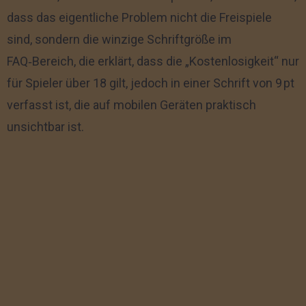
dass das eigentliche Problem nicht die Freispiele
sind, sondern die winzige Schriftgröße im
FAQ‑Bereich, die erklärt, dass die „Kostenlosigkeit“ nur
für Spieler über 18 gilt, jedoch in einer Schrift von 9 pt
verfasst ist, die auf mobilen Geräten praktisch
unsichtbar ist.