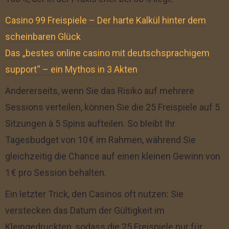
Casino 99 Freispiele – Der harte Kalkül hinter dem
scheinbaren Glück
Das „bestes online casino mit deutschsprachigem
support“ – ein Mythos in 3 Akten
Andererseits, wenn Sie das Risiko auf mehrere
Sessions verteilen, können Sie die 25 Freispiele auf 5
Sitzungen à 5 Spins aufteilen. So bleibt Ihr
Tagesbudget von 10 € im Rahmen, während Sie
gleichzeitig die Chance auf einen kleinen Gewinn von
1 € pro Session behalten.
Ein letzter Trick, den Casinos oft nutzen: Sie
verstecken das Datum der Gültigkeit im
Kleingedruckten, sodass die 25 Freispiele nur für