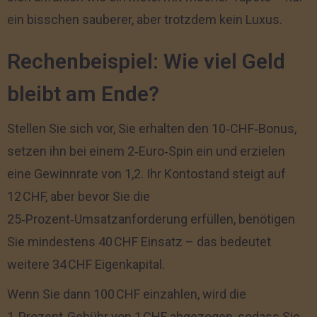
ein bisschen sauberer, aber trotzdem kein Luxus.
Rechenbeispiel: Wie viel Geld
bleibt am Ende?
Stellen Sie sich vor, Sie erhalten den 10‑CHF‑Bonus,
setzen ihn bei einem 2‑Euro‑Spin ein und erzielen
eine Gewinnrate von 1,2. Ihr Kontostand steigt auf
12 CHF, aber bevor Sie die
25‑Prozent‑Umsatzanforderung erfüllen, benötigen
Sie mindestens 40 CHF Einsatz – das bedeutet
weitere 34 CHF Eigenkapital.
Wenn Sie dann 100 CHF einzahlen, wird die
1‑Prozent‑Gebühr von 1 CHF abgezogen, sodass Sie