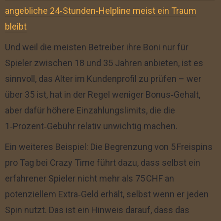
angebliche 24‑Stunden‑Helpline meist ein Traum
bleibt
Und weil die meisten Betreiber ihre Boni nur für
Spieler zwischen 18 und 35 Jahren anbieten, ist es
sinnvoll, das Alter im Kundenprofil zu prüfen – wer
über 35 ist, hat in der Regel weniger Bonus‑Gehalt,
aber dafür höhere Einzahlungslimits, die die
1‑Prozent‑Gebühr relativ unwichtig machen.
Ein weiteres Beispiel: Die Begrenzung von 5 Freispins
pro Tag bei Crazy Time führt dazu, dass selbst ein
erfahrener Spieler nicht mehr als 75 CHF an
potenziellem Extra‑Geld erhält, selbst wenn er jeden
Spin nutzt. Das ist ein Hinweis darauf, dass das