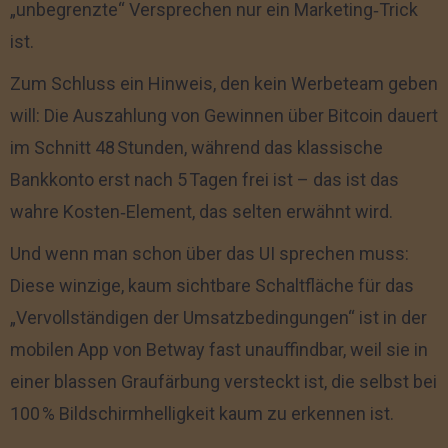
„unbegrenzte“ Versprechen nur ein Marketing‑Trick
ist.
Zum Schluss ein Hinweis, den kein Werbeteam geben
will: Die Auszahlung von Gewinnen über Bitcoin dauert
im Schnitt 48 Stunden, während das klassische
Bankkonto erst nach 5 Tagen frei ist – das ist das
wahre Kosten‑Element, das selten erwähnt wird.
Und wenn man schon über das UI sprechen muss:
Diese winzige, kaum sichtbare Schaltfläche für das
„Vervollständigen der Umsatzbedingungen“ ist in der
mobilen App von Betway fast unauffindbar, weil sie in
einer blassen Graufärbung versteckt ist, die selbst bei
100 % Bildschirmhelligkeit kaum zu erkennen ist.