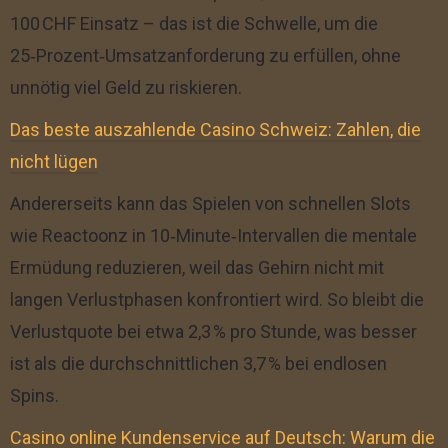
100 CHF Einsatz – das ist die Schwelle, um die
25‑Prozent‑Umsatzanforderung zu erfüllen, ohne
unnötig viel Geld zu riskieren.
Das beste auszahlende Casino Schweiz: Zahlen, die
nicht lügen
Andererseits kann das Spielen von schnellen Slots
wie Reactoonz in 10‑Minute‑Intervallen die mentale
Ermüdung reduzieren, weil das Gehirn nicht mit
langen Verlustphasen konfrontiert wird. So bleibt die
Verlustquote bei etwa 2,3 % pro Stunde, was besser
ist als die durchschnittlichen 3,7 % bei endlosen
Spins.
Casino online Kundenservice auf Deutsch: Warum die