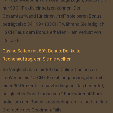
nur 99 CHF aktiv einsetzen können. Der
Gesamtaufwand für einen „frei“ spielbaren Bonus
beträgt also 34 + 99 = 133 CHF, während Sie lediglich
12 CHF aus dem Bonus erhalten – ein Verlust von
121 CHF.
Casino Seiten mit 50% Bonus: Der kalte
Rechenauftrag, den Sie nie wollten
Im Vergleich dazu bietet das Online‑Casino von
LeoVegas ein 15‑CHF‑Einzahlungsbonus, aber mit
einer 30‑Prozent‑Umsatzbedingung. Das bedeutet,
bei gleicher Einsatzhöhe von 2 Euro wären 45 Euro
nötig, um den Bonus auszuschöpfen – also fast das
Dreifache des Goodman‑Falls.