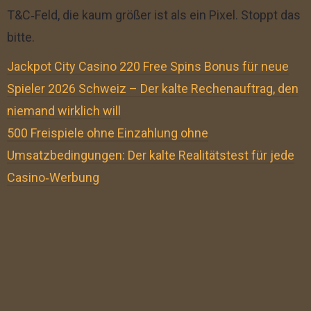
T&C‑Feld, die kaum größer ist als ein Pixel. Stoppt das
bitte.
Jackpot City Casino 220 Free Spins Bonus für neue
Spieler 2026 Schweiz – Der kalte Rechenauftrag, den
niemand wirklich will
500 Freispiele ohne Einzahlung ohne
Umsatzbedingungen: Der kalte Realitätstest für jede
Casino‑Werbung