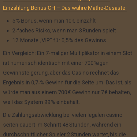
Einzahlung Bonus CH – Das wahre Mathe‑Desaster
5 % Bonus, wenn man 10 € einzahlt
2‑faches Risiko, wenn man 3 Runden spielt
12‑Monate „VIP“ für 0,5 % des Gewinns
Ein Vergleich: Ein 7‑maliger Multiplikator in einem Slot
ist numerisch identisch mit einer 700 %igen
Gewinnsteigerung, aber das Casino rechnet das
Ergebnis in 0,7‑% Gewinn für die Seite um. Das ist, als
würde man aus einem 700 € Gewinn nur 7 € behalten,
weil das System 99 % einbehält.
Die Zahlungsabwicklung bei vielen legalen casino
seiten dauert im Schnitt 48 Stunden, während ein
durchschnittlicher Spieler 2 Stunden wartet, bis die