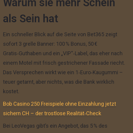
Warum sie mehr Schein
als Sein hat
Ein schneller Blick auf die Seite von Bet365 zeigt
sofort 3 grelle Banner: 100 % Bonus, 50 €
Gratis‑Guthaben und ein „VIP“‑Label, das eher nach
einem Motel mit frisch gestrichener Fassade riecht.
Das Versprechen wirkt wie ein 1‑Euro‑Kaugummi –
teuer getarnt, aber nichts, was die Bank wirklich
kostet.
Bob Casino 250 Freispiele ohne Einzahlung jetzt
sichern CH – der trostlose Realität‑Check
Bei LeoVegas gibt’s ein Angebot, das 5 % des