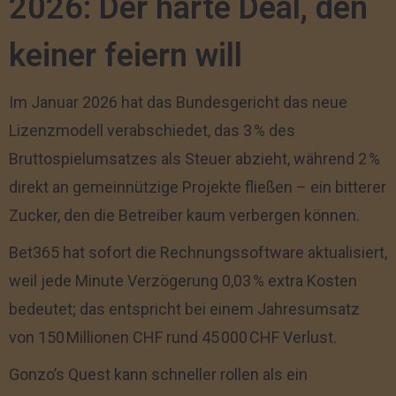
2026: Der harte Deal, den
keiner feiern will
Im Januar 2026 hat das Bundesgericht das neue
Lizenzmodell verabschiedet, das 3 % des
Bruttospielumsatzes als Steuer abzieht, während 2 %
direkt an gemeinnützige Projekte fließen – ein bitterer
Zucker, den die Betreiber kaum verbergen können.
Bet365 hat sofort die Rechnungssoftware aktualisiert,
weil jede Minute Verzögerung 0,03 % extra Kosten
bedeutet; das entspricht bei einem Jahresumsatz
von 150 Millionen CHF rund 45 000 CHF Verlust.
Gonzo’s Quest kann schneller rollen als ein