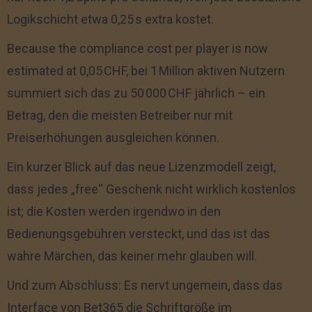
Logikschicht etwa 0,25 s extra kostet.
Because the compliance cost per player is now
estimated at 0,05 CHF, bei 1 Million aktiven Nutzern
summiert sich das zu 50 000 CHF jährlich – ein
Betrag, den die meisten Betreiber nur mit
Preiserhöhungen ausgleichen können.
Ein kurzer Blick auf das neue Lizenzmodell zeigt,
dass jedes „free“ Geschenk nicht wirklich kostenlos
ist; die Kosten werden irgendwo in den
Bedienungsgebühren versteckt, und das ist das
wahre Märchen, das keiner mehr glauben will.
Und zum Abschluss: Es nervt ungemein, dass das
Interface von Bet365 die Schriftgröße im