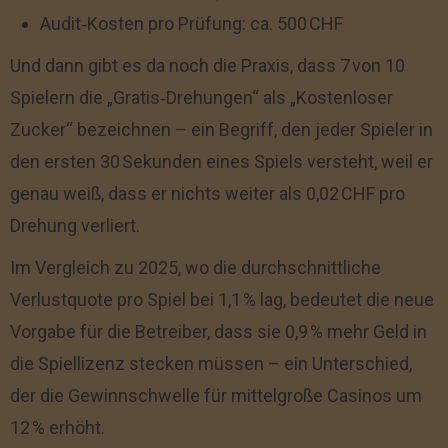
Audit‑Kosten pro Prüfung: ca. 500 CHF
Und dann gibt es da noch die Praxis, dass 7 von 10
Spielern die „Gratis‑Drehungen“ als „Kostenloser
Zucker“ bezeichnen – ein Begriff, den jeder Spieler in
den ersten 30 Sekunden eines Spiels versteht, weil er
genau weiß, dass er nichts weiter als 0,02 CHF pro
Drehung verliert.
Im Vergleich zu 2025, wo die durchschnittliche
Verlustquote pro Spiel bei 1,1 % lag, bedeutet die neue
Vorgabe für die Betreiber, dass sie 0,9 % mehr Geld in
die Spiellizenz stecken müssen – ein Unterschied,
der die Gewinnschwelle für mittelgroße Casinos um
12 % erhöht.