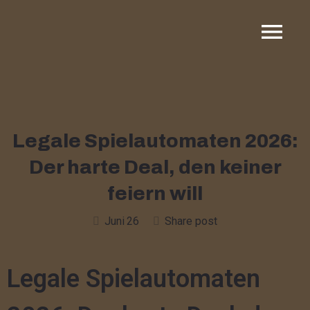
menu
Legale Spielautomaten 2026:
Der harte Deal, den keiner
feiern will
Juni
26
Share post
Legale Spielautomaten