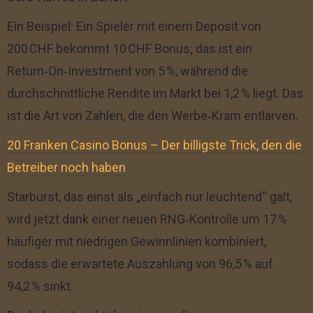
Ein Beispiel: Ein Spieler mit einem Deposit von
200 CHF bekommt 10 CHF Bonus; das ist ein
Return‑On‑Investment von 5 %, während die
durchschnittliche Rendite im Markt bei 1,2 % liegt. Das
ist die Art von Zahlen, die den Werbe‑Kram entlarven.
20 Franken Casino Bonus – Der billigste Trick, den die
Betreiber noch haben
Starburst, das einst als „einfach nur leuchtend“ galt,
wird jetzt dank einer neuen RNG‑Kontrolle um 17 %
häufiger mit niedrigen Gewinnlinien kombiniert,
sodass die erwartete Auszahlung von 96,5 % auf
94,2 % sinkt.