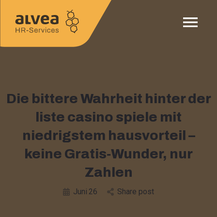
menu
Die bittere Wahrheit hinter der
liste casino spiele mit
niedrigstem hausvorteil –
keine Gratis‑Wunder, nur
Zahlen
Juni
26
Share post