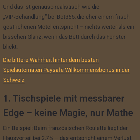
Und das ist genauso realistisch wie die
„VIP‑Behandlung“ bei Bet365, die eher einem frisch
gestrichenen Motel entspricht – nichts weiter als ein
bisschen Glanz, wenn das Bett durch das Fenster
blickt.
Die bittere Wahrheit hinter dem besten
Spielautomaten Paysafe Willkommensbonus in der
Schweiz
1. Tischspiele mit messbarer
Edge – keine Magie, nur Mathe
Ein Beispiel: Beim französischen Roulette liegt der
Hausvorteil bei 2,7 % – das entspricht einem Verlust