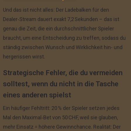
Und das ist nicht alles: Der Ladebalken für den
Dealer‑Stream dauert exakt 7,2 Sekunden – das ist
genau die Zeit, die ein durchschnittlicher Spieler
braucht, um eine Entscheidung zu treffen, sodass du
ständig zwischen Wunsch und Wirklichkeit hin- und
hergerissen wirst.
Strategische Fehler, die du vermeiden
solltest, wenn du nicht in die Tasche
eines anderen spielst
Ein häufiger Fehltritt: 20 % der Spieler setzen jedes
Mal den Maximal‑Bet von 50 CHF, weil sie glauben,
mehr Einsatz = höhere Gewinnchance. Realität: Der