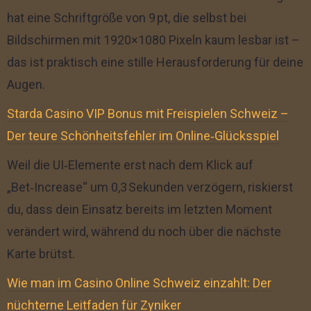
hat eine Schriftgröße von 9 pt, die selbst bei
Bildschirmen mit 1920×1080 Pixeln kaum lesbar ist –
das ist praktisch eine stille Herausforderung für deine
Augen.
Starda Casino VIP Bonus mit Freispielen Schweiz –
Der teure Schönheitsfehler im Online‑Glücksspiel
Weil die UI‑Elemente erst nach dem Klick auf
„Bet‑Increase“ um 0,3 Sekunden verzögern, riskierst
du, dass dein Einsatz bereits im letzten Moment
verändert wird, während du noch über die nächste
Karte brütst.
Wie man im Casino Online Schweiz einzahlt: Der
nüchterne Leitfaden für Zyniker