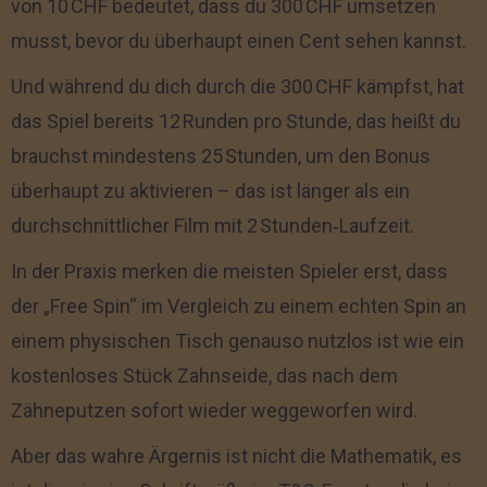
von 10 CHF bedeutet, dass du 300 CHF umsetzen
musst, bevor du überhaupt einen Cent sehen kannst.
Und während du dich durch die 300 CHF kämpfst, hat
das Spiel bereits 12 Runden pro Stunde, das heißt du
brauchst mindestens 25 Stunden, um den Bonus
überhaupt zu aktivieren – das ist länger als ein
durchschnittlicher Film mit 2 Stunden‑Laufzeit.
In der Praxis merken die meisten Spieler erst, dass
der „Free Spin“ im Vergleich zu einem echten Spin an
einem physischen Tisch genauso nutzlos ist wie ein
kostenloses Stück Zahnseide, das nach dem
Zähneputzen sofort wieder weggeworfen wird.
Aber das wahre Ärgernis ist nicht die Mathematik, es