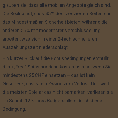
glauben sie, dass alle mobilen Angebote gleich sind.
Die Realität ist, dass 45 % der lizenzierten Seiten nur
das Mindestmaß an Sicherheit bieten, während die
anderen 55 % mit modernster Verschlüsselung
arbeiten, was sich in einer 2‑fach schnelleren
Auszahlungszeit niederschlägt.
Ein kurzer Blick auf die Bonusbedingungen enthüllt,
dass „Free“ Spins nur dann kostenlos sind, wenn Sie
mindestens 25 CHF einsetzen – das ist kein
Geschenk, das ist ein Zwang zum Verlust. Und weil
die meisten Spieler das nicht bemerken, verlieren sie
im Schnitt 12 % ihres Budgets allein durch diese
Bedingung.