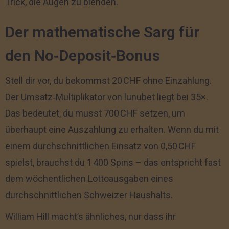
Trick, die Augen zu blenden.
Der mathematische Sarg für
den No‑Deposit‑Bonus
Stell dir vor, du bekommst 20 CHF ohne Einzahlung.
Der Umsatz‑Multiplikator von lunubet liegt bei 35×.
Das bedeutet, du musst 700 CHF setzen, um
überhaupt eine Auszahlung zu erhalten. Wenn du mit
einem durchschnittlichen Einsatz von 0,50 CHF
spielst, brauchst du 1 400 Spins – das entspricht fast
dem wöchentlichen Lottoausgaben eines
durchschnittlichen Schweizer Haushalts.
William Hill macht’s ähnliches, nur dass ihr