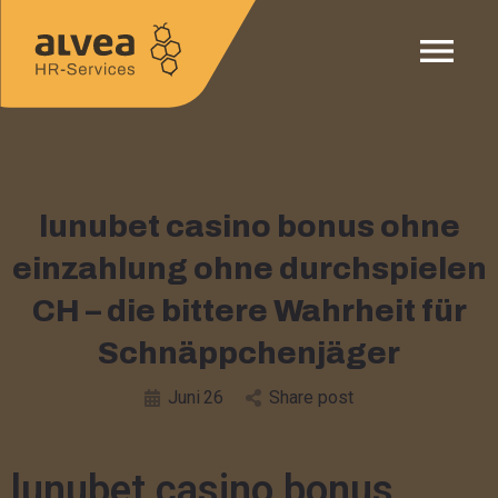
menu
lunubet casino bonus ohne
einzahlung ohne durchspielen
CH – die bittere Wahrheit für
Schnäppchenjäger
Juni
26
Share post
lunubet casino bonus