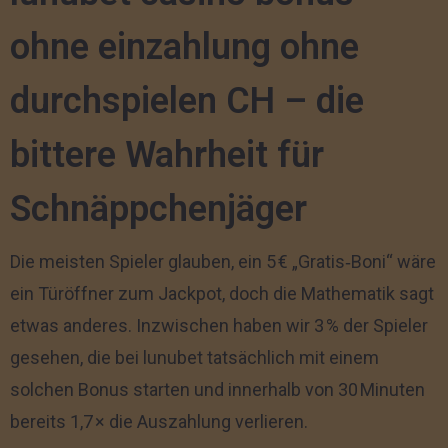
ohne einzahlung ohne
durchspielen CH – die
bittere Wahrheit für
Schnäppchenjäger
Die meisten Spieler glauben, ein 5 € „Gratis‑Boni“ wäre
ein Türöffner zum Jackpot, doch die Mathematik sagt
etwas anderes. Inzwischen haben wir 3 % der Spieler
gesehen, die bei lunubet tatsächlich mit einem
solchen Bonus starten und innerhalb von 30 Minuten
bereits 1,7 × die Auszahlung verlieren.