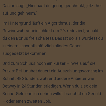
Casino sagt: „Hier hast du genug geschenkt, jetzt hör
auf und geh heim.“
Im Hintergrund läuft ein Algorithmus, der die
Gewinnwahrscheinlichkeit um 2 % reduziert, sobald
du den Bonus freischaltest. Das ist so, als würdest du
in einem Labyrinth plötzlich blindes Gehen
ausgesetzt bekommen.
Und zum Schluss noch ein kurzer Hinweis auf die
Praxis: Bei lunubet dauert ein Auszahlungsvorgang im
Schnitt 48 Stunden, während andere Anbieter wie
Betway in 24 Stunden erledigen. Wenn du also dein
Bonus‑Geld endlich sehen willst, brauchst du Geduld
– oder einen zweiten Job.