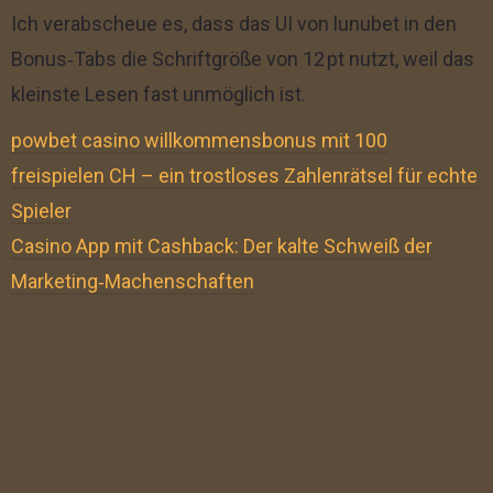
Ich verabscheue es, dass das UI von lunubet in den
Bonus‑Tabs die Schriftgröße von 12 pt nutzt, weil das
kleinste Lesen fast unmöglich ist.
powbet casino willkommensbonus mit 100
freispielen CH – ein trostloses Zahlenrätsel für echte
Spieler
Casino App mit Cashback: Der kalte Schweiß der
Marketing‑Machenschaften