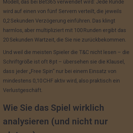
Modell, das bei Bet365 verwendet wird: Jede Runde
wird auf einen von fünf Servern verteilt, die jeweils
0,2 Sekunden Verzögerung einführen. Das klingt
harmlos, aber multipliziert mit 100 Runden ergibt das
20 Sekunden Wartzeit, die Sie nie zurückbekommen.
Und weil die meisten Spieler die T&C nicht lesen – die
Schriftgröße ist oft 8 pt – übersehen sie die Klausel,
dass jeder „Free Spin“ nur bei einem Einsatz von
mindestens 0,10 CHF aktiv wird, also praktisch ein
Verlustgeschäft.
Wie Sie das Spiel wirklich
analysieren (und nicht nur