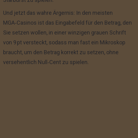
Und jetzt das wahre Ärgernis: In den meisten
MGA‑Casinos ist das Eingabefeld für den Betrag, den
Sie setzen wollen, in einer winzigen grauen Schrift
von 9 pt versteckt, sodass man fast ein Mikroskop
braucht, um den Betrag korrekt zu setzen, ohne
versehentlich Null‑Cent zu spielen.