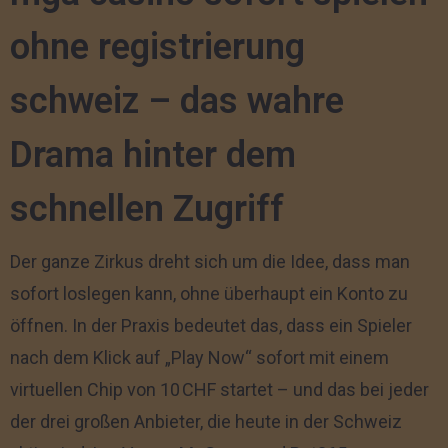
ohne registrierung
schweiz – das wahre
Drama hinter dem
schnellen Zugriff
Der ganze Zirkus dreht sich um die Idee, dass man
sofort loslegen kann, ohne überhaupt ein Konto zu
öffnen. In der Praxis bedeutet das, dass ein Spieler
nach dem Klick auf „Play Now“ sofort mit einem
virtuellen Chip von 10 CHF startet – und das bei jeder
der drei großen Anbieter, die heute in der Schweiz