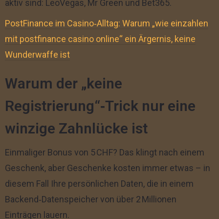
aktiv sind: LeoVegas, Mr Green und Bet365.
PostFinance im Casino‑Alltag: Warum „wie einzahlen
mit postfinance casino online“ ein Ärgernis, keine
Wunderwaffe ist
Warum der „keine
Registrierung“‑Trick nur eine
winzige Zahnlücke ist
Einmaliger Bonus von 5 CHF? Das klingt nach einem
Geschenk, aber Geschenke kosten immer etwas – in
diesem Fall Ihre persönlichen Daten, die in einem
Backend‑Datenspeicher von über 2 Millionen
Einträgen lauern.