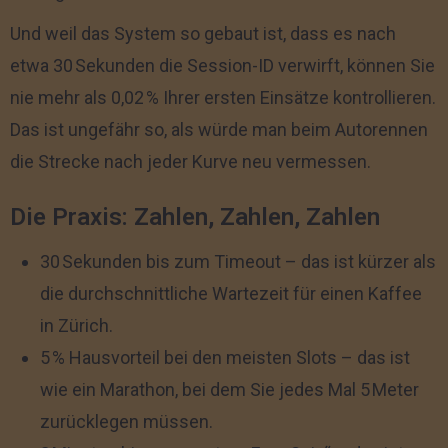
Und weil das System so gebaut ist, dass es nach
etwa 30 Sekunden die Session-ID verwirft, können Sie
nie mehr als 0,02 % Ihrer ersten Einsätze kontrollieren.
Das ist ungefähr so, als würde man beim Autorennen
die Strecke nach jeder Kurve neu vermessen.
Die Praxis: Zahlen, Zahlen, Zahlen
30 Sekunden bis zum Timeout – das ist kürzer als
die durchschnittliche Wartezeit für einen Kaffee
in Zürich.
5 % Hausvorteil bei den meisten Slots – das ist
wie ein Marathon, bei dem Sie jedes Mal 5 Meter
zurücklegen müssen.