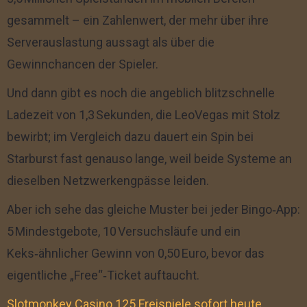
gesammelt – ein Zahlenwert, der mehr über ihre
Serverauslastung aussagt als über die
Gewinnchancen der Spieler.
Und dann gibt es noch die angeblich blitzschnelle
Ladezeit von 1,3 Sekunden, die LeoVegas mit Stolz
bewirbt; im Vergleich dazu dauert ein Spin bei
Starburst fast genauso lange, weil beide Systeme an
dieselben Netzwerkengpässe leiden.
Aber ich sehe das gleiche Muster bei jeder Bingo‑App:
5 Mindestgebote, 10 Versuchsläufe und ein
Keks‑ähnlicher Gewinn von 0,50 Euro, bevor das
eigentliche „Free“‑Ticket auftaucht.
Slotmonkey Casino 125 Freispiele sofort heute