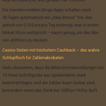
Die meisten mobilen Bingo‑Apps schalten nach
30 Tagen automatisch ein „Daily Bonus“ frei, das
jedoch nur 0,10 Euro pro Tag einbringt, was in einem
Monat 3 Euro entspricht – kaum genug, um das Abo
von 4,99 Euro zu decken.
Casino Seiten mit höchstem Cashback – das wahre
Schlupfloch für Zahlenakrobaten
Viele übersehen, dass die Bildschirmeinstellungen bei
12‑Pixel‑Schriftgröße das Spielerlebnis stark
beeinträchtigen, weil die Zahlen kaum lesbar sind,
besonders wenn das Gerät bei 1080 p×1920 p läuft.