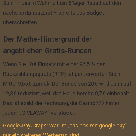
Spin“ – das in Wahrheit ein 5 %iger Rabatt auf den
nächsten Einsatz ist – bereits das Budget
überschreiten.
Der Mathe‑Hintergrund der
angeblichen Gratis‑Runden
Wenn Sie 10 € Einsatz mit einer 96,5‑%igen
Rückzahlungsquote (RTP) tätigen, erwarten Sie im
Mittel 9,65 € zurück. Der Bonus von 20 € wird dann auf
19,3 € reduziert, weil das Haus bereits 0,7 € einbehält.
Das ist exakt die Rechnung, die Casino777 hinter
jedem „GIVEAWAY“ versteckt.
Google‑Pay‑Craps: Warum „casinos mit google pay“
nur ein weiteres Werbegag sind