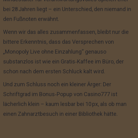
bei 28 Jahren liegt – ein Unterschied, den niemand in
den Fußnoten erwähnt.
Wenn wir das alles zusammenfassen, bleibt nur die
bittere Erkenntnis, dass das Versprechen von
„Monopoly Live ohne Einzahlung“ genauso
substanzlos ist wie ein Gratis‑Kaffee im Büro, der
schon nach dem ersten Schluck kalt wird.
Und zum Schluss noch ein kleiner Ärger: Der
Schriftgrad im Bonus‑Popup von Casino777 ist
lächerlich klein – kaum lesbar bei 10 px, als ob man
einen Zahnarztbesuch in einer Bibliothek hätte.