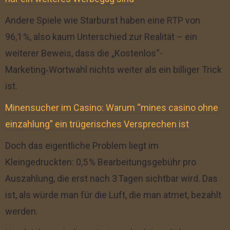
Andere Spiele wie Starburst haben eine RTP von
96,1 %, also kaum Unterschied zur Realität – ein
weiterer Beweis, dass die „Kostenlos“-
Marketing‑Wortwahl nichts weiter als ein billiger Trick
ist.
Minensucher im Casino: Warum “mines casino ohne
einzahlung” ein trügerisches Versprechen ist
Doch das eigentliche Problem liegt im
Kleingedruckten: 0,5 % Bearbeitungsgebühr pro
Auszahlung, die erst nach 3 Tagen sichtbar wird. Das
ist, als würde man für die Luft, die man atmet, bezahlt
werden.