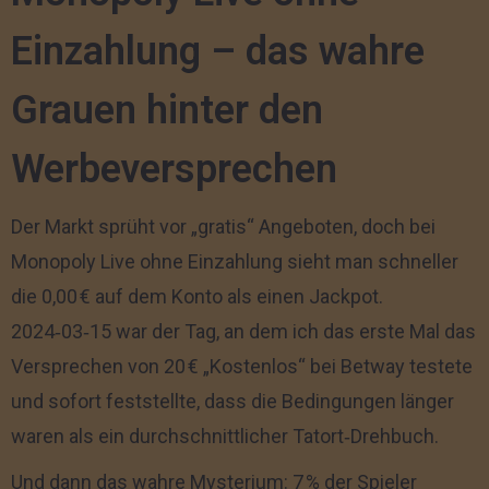
Einzahlung – das wahre
Grauen hinter den
Werbeversprechen
Der Markt sprüht vor „gratis“ Angeboten, doch bei
Monopoly Live ohne Einzahlung sieht man schneller
die 0,00 € auf dem Konto als einen Jackpot.
2024‑03‑15 war der Tag, an dem ich das erste Mal das
Versprechen von 20 € „Kostenlos“ bei Betway testete
und sofort feststellte, dass die Bedingungen länger
waren als ein durchschnittlicher Tatort‑Drehbuch.
Und dann das wahre Mysterium: 7 % der Spieler