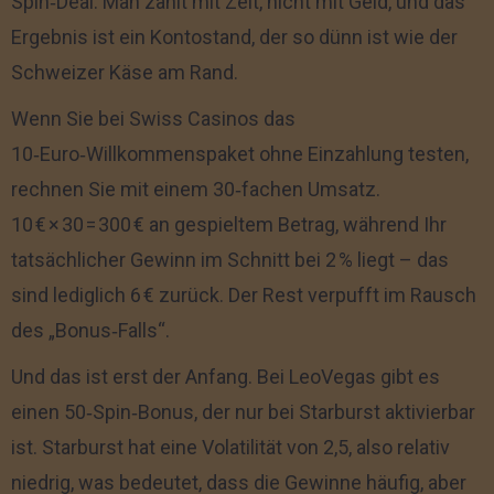
Spin‑Deal. Man zahlt mit Zeit, nicht mit Geld, und das
Ergebnis ist ein Kontostand, der so dünn ist wie der
Schweizer Käse am Rand.
Wenn Sie bei Swiss Casinos das
10‑Euro‑Willkommenspaket ohne Einzahlung testen,
rechnen Sie mit einem 30‑fachen Umsatz.
10 € × 30 = 300 € an gespieltem Betrag, während Ihr
tatsächlicher Gewinn im Schnitt bei 2 % liegt – das
sind lediglich 6 € zurück. Der Rest verpufft im Rausch
des „Bonus‑Falls“.
Und das ist erst der Anfang. Bei LeoVegas gibt es
einen 50‑Spin‑Bonus, der nur bei Starburst aktivierbar
ist. Starburst hat eine Volatilität von 2,5, also relativ
niedrig, was bedeutet, dass die Gewinne häufig, aber