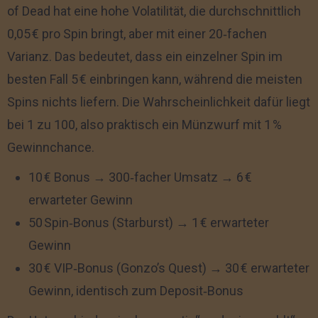
of Dead hat eine hohe Volatilität, die durchschnittlich
0,05 € pro Spin bringt, aber mit einer 20‑fachen
Varianz. Das bedeutet, dass ein einzelner Spin im
besten Fall 5 € einbringen kann, während die meisten
Spins nichts liefern. Die Wahrscheinlichkeit dafür liegt
bei 1 zu 100, also praktisch ein Münzwurf mit 1 %
Gewinnchance.
10 € Bonus → 300‑facher Umsatz → 6 €
erwarteter Gewinn
50 Spin‑Bonus (Starburst) → 1 € erwarteter
Gewinn
30 € VIP‑Bonus (Gonzo’s Quest) → 30 € erwarteter
Gewinn, identisch zum Deposit‑Bonus