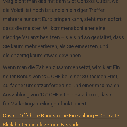
Vergleicht man das mit dem Slot Gonzo’s Quest, wo
die Volatilität hoch ist und ein einziger Treffer
mehrere hundert Euro bringen kann, sieht man sofort,
dass die meisten Willkommensboni eher eine
niedrige Varianz besitzen – sie sind so gestaltet, dass
Sie kaum mehr verlieren, als Sie einsetzen, und
gleichzeitig kaum etwas gewinnen.
Wenn man die Zahlen zusammensetzt, wird klar: Ein
neuer Bonus von 250 CHF bei einer 30‑tägigen Frist,
40‑facher Umsatzanforderung und einer maximalen
Auszahlung von 150 CHF ist ein Paradoxon, das nur
für Marketingabteilungen funktioniert.
Casino Offshore Bonus ohne Einzahlung – Der kalte
Blick hinter die glitzernde Fassade