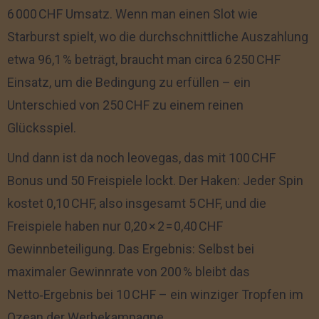
6 000 CHF Umsatz. Wenn man einen Slot wie
Starburst spielt, wo die durchschnittliche Auszahlung
etwa 96,1 % beträgt, braucht man circa 6 250 CHF
Einsatz, um die Bedingung zu erfüllen – ein
Unterschied von 250 CHF zu einem reinen
Glücksspiel.
Und dann ist da noch leovegas, das mit 100 CHF
Bonus und 50 Freispiele lockt. Der Haken: Jeder Spin
kostet 0,10 CHF, also insgesamt 5 CHF, und die
Freispiele haben nur 0,20 × 2 = 0,40 CHF
Gewinnbeteiligung. Das Ergebnis: Selbst bei
maximaler Gewinnrate von 200 % bleibt das
Netto‑Ergebnis bei 10 CHF – ein winziger Tropfen im
Ozean der Werbekampagne.