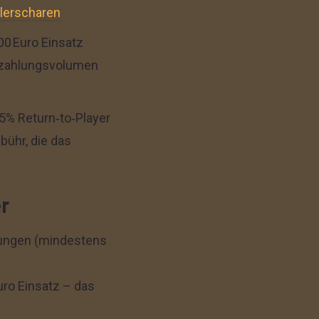
elerscharen
000 Euro Einsatz
inzahlungsvolumen
 95% Return‑to‑Player
bühr, die das
r
gungen (mindestens
ro Einsatz – das