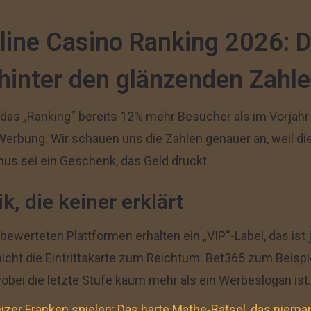
ine Casino Ranking 2026: Di
hinter den glänzenden Zahl
das „Ranking“ bereits 12% mehr Besucher als im Vorjahr
Werbung. Wir schauen uns die Zahlen genauer an, weil di
us sei ein Geschenk, das Geld druckt.
k, die keiner erklärt
 bewerteten Plattformen erhalten ein „VIP“-Label, das ist
nicht die Eintrittskarte zum Reichtum. Bet365 zum Beispi
obei die letzte Stufe kaum mehr als ein Werbeslogan ist.
zer Franken spielen: Das harte Mathe‑Rätsel, das niema