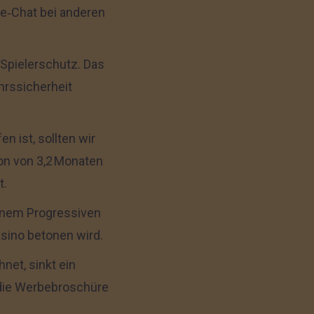
ve‑Chat bei anderen
 Spielerschutz. Das
ehrssicherheit
n ist, sollten wir
ion von 3,2 Monaten
t.
einem Progressiven
asino betonen wird.
et, sinkt ein
r die Werbebroschüre