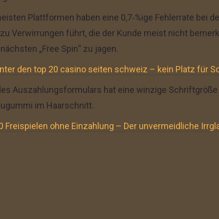
isten Plattformen haben eine 0,7‑%ige Fehlerrate bei d
u Verwirrungen führt, die der Kunde meist nicht bemerkt
n nächsten „Free Spin“ zu jagen.
inter den top 20 casino seiten schweiz – kein Platz für
des Auszahlungsformulars hat eine winzige Schriftgröße v
Kaugummi im Haarschnitt.
0 Freispielen ohne Einzahlung – Der unvermeidliche Irrg