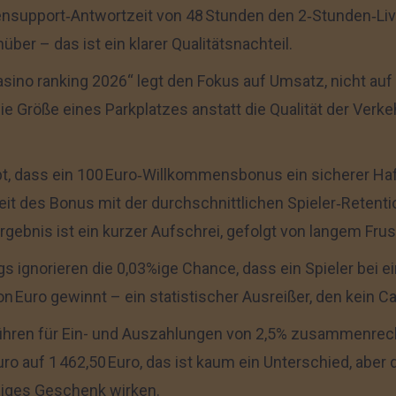
ensupport‑Antwortzeit von 48 Stunden den 2‑Stunden‑Li
ber – das ist ein klarer Qualitätsnachteil.
asino ranking 2026“ legt den Fokus auf Umsatz, nicht auf
die Größe eines Parkplatzes anstatt die Qualität der Verk
bt, dass ein 100 Euro‑Willkommensbonus ein sicherer Hafe
eit des Bonus mit der durchschnittlichen Spieler‑Retent
rgebnis ist ein kurzer Aufschrei, gefolgt von langem Frus
s ignorieren die 0,03%ige Chance, dass ein Spieler bei 
ion Euro gewinnt – ein statistischer Ausreißer, den kein C
ren für Ein- und Auszahlungen von 2,5% zusammenrechn
ro auf 1 462,50 Euro, das ist kaum ein Unterschied, abe
esiges Geschenk wirken.