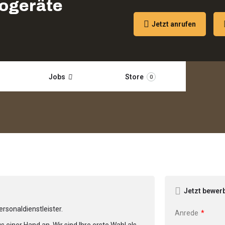
rogeräte
Jetzt anrufen
Jobs
Store
0
Jetzt bewer
ersonaldienstleister.
Anrede