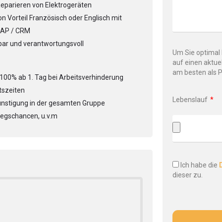
Reparieren von Elektrogeräten
n Vorteil Französisch oder Englisch mit
SAP / CRM
bar und verantwortungsvoll
Um Sie optimal 
auf einen aktue
am besten als 
 100% ab 1. Tag bei Arbeitsverhinderung
tszeiten
Lebenslauf
ünstigung in der gesamten Gruppe
iegschancen, u.v.m
Ich habe die
dieser zu.