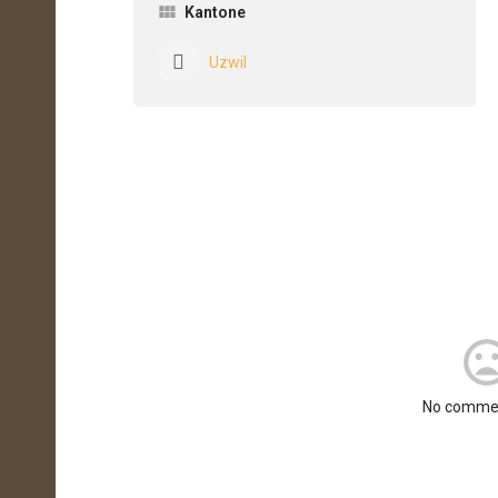
Kantone
Uzwil
No commen