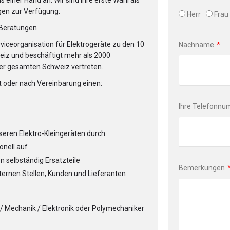
 einer Hand an. Wir sind Ihre erste Wahl als
ngen zur Verfügung:
Herr
Frau
 Beratungen
viceorganisation für Elektrogeräte zu den 10
Nachname
eiz und beschäftigt mehr als 2000
n der gesamten Schweiz vertreten.
t oder nach Vereinbarung einen:
Ihre Telefonn
seren Elektro-Kleingeräten durch
onell auf
n selbständig Ersatzteile
Bemerkungen
nternen Stellen, Kunden und Lieferanten
/ Mechanik / Elektronik oder Polymechaniker