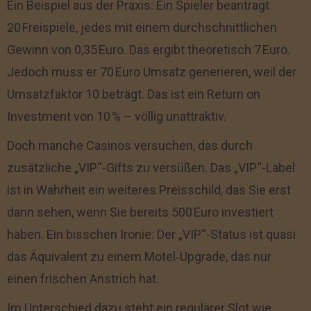
Ein Beispiel aus der Praxis: Ein Spieler beantragt
20 Freispiele, jedes mit einem durchschnittlichen
Gewinn von 0,35 Euro. Das ergibt theoretisch 7 Euro.
Jedoch muss er 70 Euro Umsatz generieren, weil der
Umsatzfaktor 10 beträgt. Das ist ein Return on
Investment von 10 % – völlig unattraktiv.
Doch manche Casinos versuchen, das durch
zusätzliche „VIP“-Gifts zu versüßen. Das „VIP“-Label
ist in Wahrheit ein weiteres Preisschild, das Sie erst
dann sehen, wenn Sie bereits 500 Euro investiert
haben. Ein bisschen Ironie: Der „VIP“-Status ist quasi
das Äquivalent zu einem Motel‑Upgrade, das nur
einen frischen Anstrich hat.
Im Unterschied dazu steht ein regulärer Slot wie