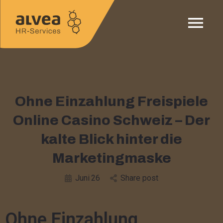
menu
Ohne Einzahlung Freispiele
Online Casino Schweiz – Der
kalte Blick hinter die
Marketingmaske
Juni
26
Share post
Ohne Einzahlung