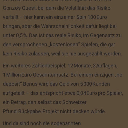
Gonzo’s Quest, bei dem die Volatilität das Risiko
verteilt – hier kann ein einzelner Spin 100 Euro
bringen, aber die Wahrscheinlichkeit dafür liegt bei
unter 0,5 %. Das ist das reale Risiko, im Gegensatz zu
den versprochenen „kostenlosen“ Spielen, die gar
kein Risiko zulassen, weil sie nie ausgezahlt werden.
Ein weiteres Zahlenbeispiel: 12 Monate, 3 Auflagen,
1 Million Euro Gesamtumsatz. Bei einem einzigen „no
deposit“ Bonus wird das Geld von 5 000 Kunden
aufgeteilt – das entspricht etwa 0,04 Euro pro Spieler,
ein Betrag, den selbst das Schweizer
Pfund‑Rückgabe‑Projekt nicht decken würde.
Und da sind noch die sogenannten