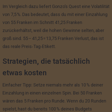
Im Vergleich dazu liefert Gonzo’s Quest eine Volatilität
von 7,5 %. Das bedeutet, dass du mit einer Einzahlung
von 55 Franken im Schnitt 41,25 Franken
zurückerhältst, weil die hohen Gewinne selten, aber
groß sind. 55 – 41,25 = 13,75 Franken Verlust, das ist
das reale Preis‑Tag‑Etikett.
Strategien, die tatsächlich
etwas kosten
Einfacher Tipp: Setze niemals mehr als 10 % deiner
Einzahlung in einen einzelnen Spin. Bei 50 Franken
wären das 5 Franken pro Runde. Wenn du 20 Runden
spielst, hast du bereits 100 % deines Budgets