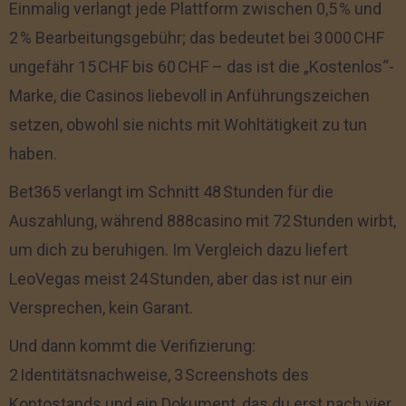
Einmalig verlangt jede Plattform zwischen 0,5 % und
2 % Bearbeitungsgebühr; das bedeutet bei 3 000 CHF
ungefähr 15 CHF bis 60 CHF – das ist die „Kostenlos“-
Marke, die Casinos liebevoll in Anführungszeichen
setzen, obwohl sie nichts mit Wohltätigkeit zu tun
haben.
Bet365 verlangt im Schnitt 48 Stunden für die
Auszahlung, während 888casino mit 72 Stunden wirbt,
um dich zu beruhigen. Im Vergleich dazu liefert
LeoVegas meist 24 Stunden, aber das ist nur ein
Versprechen, kein Garant.
Und dann kommt die Verifizierung:
2 Identitätsnachweise, 3 Screenshots des
Kontostands und ein Dokument, das du erst nach vier