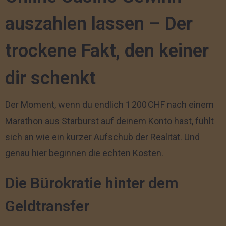
auszahlen lassen – Der
trockene Fakt, den keiner
dir schenkt
Der Moment, wenn du endlich 1 200 CHF nach einem
Marathon aus Starburst auf deinem Konto hast, fühlt
sich an wie ein kurzer Aufschub der Realität. Und
genau hier beginnen die echten Kosten.
Die Bürokratie hinter dem
Geldtransfer