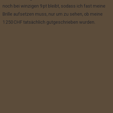
noch bei winzigen 9 pt bleibt, sodass ich fast meine
Brille aufsetzen muss, nur um zu sehen, ob meine
1 250 CHF tatsächlich gutgeschrieben wurden.