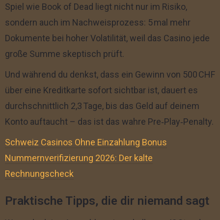
Spiel wie Book of Dead liegt nicht nur im Risiko,
sondern auch im Nachweisprozess: 5 mal mehr
Dokumente bei hoher Volatilität, weil das Casino jede
große Summe skeptisch prüft.
Und während du denkst, dass ein Gewinn von 500 CHF
über eine Kreditkarte sofort sichtbar ist, dauert es
durchschnittlich 2,3 Tage, bis das Geld auf deinem
Konto auftaucht – das ist das wahre Pre‑Play‑Penalty.
Schweiz Casinos Ohne Einzahlung Bonus
Nummernverifizierung 2026: Der kalte
Rechnungscheck
Praktische Tipps, die dir niemand sagt