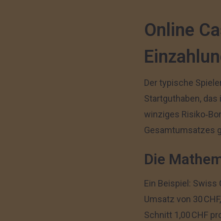
Online Ca
Einzahlun
Der typische Spiele
Startguthaben, das 
winziges Risiko‑Bon
Gesamtumsatzes ge
Die Mathema
Ein Beispiel: Swiss
Umsatz von 30 CHF,
Schnitt 1,00 CHF pr