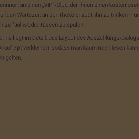
rinnert an einen „VIP“‑Club, der Ihnen einen kostenlosen
unden Wartezeit an der Theke erlaubt, ihn zu trinken – un
 zu faul ist, die Tassen zu spülen.
rnis liegt im Detail: Das Layout des Auszahlungs‑Dialogs
pt auf 7 pt verkleinert, sodass man kaum noch lesen kann
h gelten.