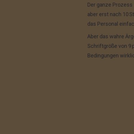
Der ganze Prozess e
aber erst nach 10 St
das Personal einfach
Aber das wahre Ärge
Schriftgröße von 9 
Bedingungen wirklic