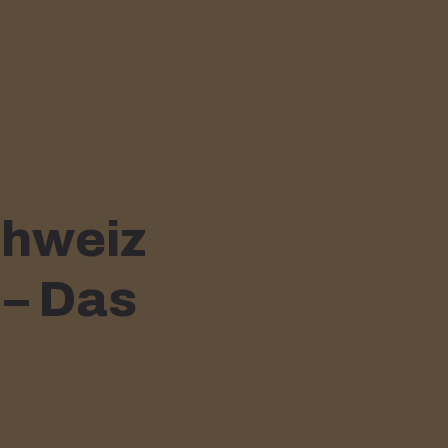
Partner
Über uns
Kontakt
chweiz
 – Das
l