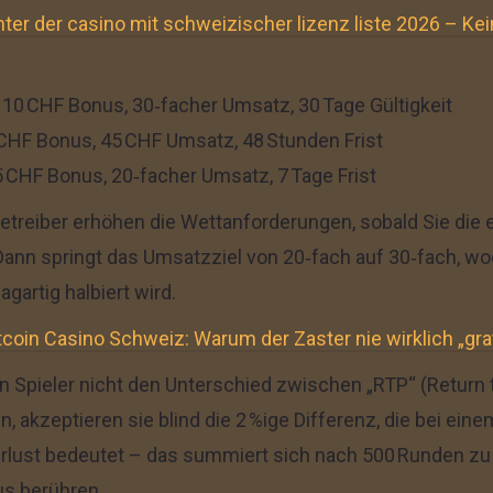
hinter der casino mit schweizischer lizenz liste 2026 – K
10 CHF Bonus, 30‑facher Umsatz, 30 Tage Gültigkeit
CHF Bonus, 45 CHF Umsatz, 48 Stunden Frist
5 CHF Bonus, 20‑facher Umsatz, 7 Tage Frist
 Betreiber erhöhen die Wettanforderungen, sobald Sie die 
Dann springt das Umsatzziel von 20‑fach auf 30‑fach, wo
artig halbiert wird.
tcoin Casino Schweiz: Warum der Zaster nie wirklich „gr
n Spieler nicht den Unterschied zwischen „RTP“ (Return 
n, akzeptieren sie blind die 2 %ige Differenz, die bei ein
erlust bedeutet – das summiert sich nach 500 Runden zu 
s berühren.