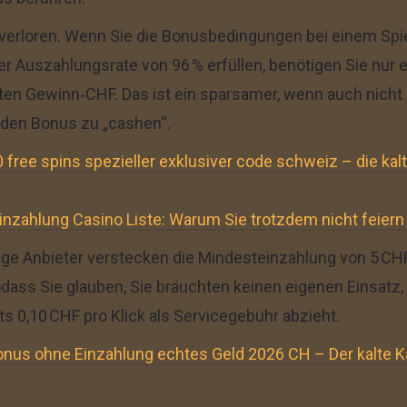
t verloren. Wenn Sie die Bonusbedingungen bei einem Spie
er Auszahlungsrate von 96 % erfüllen, benötigen Sie nur 
eten Gewinn‑CHF. Das ist ein sparsamer, wenn auch nich
 den Bonus zu „cashen“.
free spins spezieller exklusiver code schweiz – die kal
nzahlung Casino Liste: Warum Sie trotzdem nicht feiern 
nige Anbieter verstecken die Mindesteinzahlung von 5 CH
dass Sie glauben, Sie bräuchten keinen eigenen Einsatz
s 0,10 CHF pro Klick als Servicegebühr abzieht.
onus ohne Einzahlung echtes Geld 2026 CH – Der kalte K