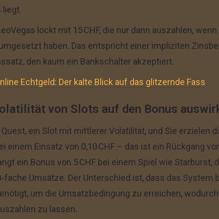
liegt.
eoVegas lockt mit 15 CHF, die nur dann auszahlen, wenn 
umgesetzt haben. Das entspricht einer impliziten Zinsbe
inssatz, den kaum ein Bankschalter akzeptiert.
line Echtgeld: Der kalte Blick auf das glitzernde Fass
olatilität von Slots auf den Bonus auswir
Quest, ein Slot mit mittlerer Volatilität, und Sie erzielen 
ei einem Einsatz von 0,10 CHF – das ist ein Rückgang vo
angt ein Bonus von 5 CHF bei einem Spiel wie Starburst, d
 10‑fache Umsätze. Der Unterschied ist, dass das System be
enötigt, um die Umsatzbedingung zu erreichen, wodurch 
uszahlen zu lassen.