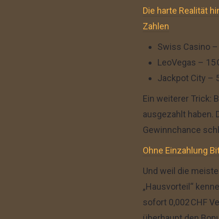
Die harte Realität 
Zahlen
Swiss Casino – 
LeoVegas – 15 
Jackpot City – 
Ein weiterer Trick:
ausgezahlt haben. 
Gewinnchance schlag
Ohne Einzahlung Bi
Und weil die meiste
„Hausvorteil“ kenne
sofort 0,002 CHF V
überhaupt den Bonu