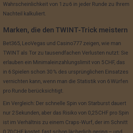
Wahrscheinlichkeit von 1 zu 6 in jeder Runde zu Ihrem
Nachteil kalkuliert.
Marken, die den TWINT‑Trick meistern
Bet365, LeoVegas und Casino777 zeigen, wie man
TWINT als Tor zu tausendfachen Verlusten nutzt: Sie
erlauben ein Minimaleinzahlungslimit von 5 CHF, das
in 6 Spielen schon 30 % des ursprünglichen Einsatzes
vernichten kann, wenn man die Statistik von 6 Würfen
pro Runde berücksichtigt.
Ein Vergleich: Der schnelle Spin von Starburst dauert
nur 2 Sekunden, aber das Risiko von 0,25 CHF pro Spin
ist im Verhältnis zu einem Craps-Wurf, der im Schnitt
0,70 CHF kostet, fast schon lächerlich gering – und