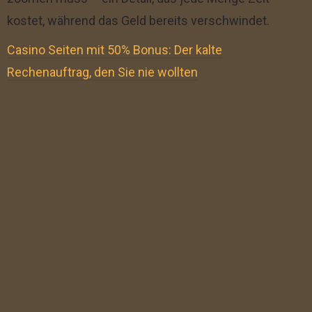
kostet, während das Geld bereits verschwindet.
Casino Seiten mit 50% Bonus: Der kalte
Rechenauftrag, den Sie nie wollten