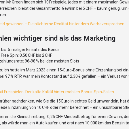
n Mr Green finden sich 10 Freispiele, jedes mit einem maximalen Gewin
reichen, bleibt der Gesamtnetto‑Gewinn bei 5 CHF – kaum genug, um 
ren.
eld gewinnen – Die nüchterne Realität hinter dem Werbeversprechen
len wichtiger sind als das Marketing
bis‑5‑maliger Einsatz des Bonus
Free Spin: 0,50 CHF bis 2 CHF
zahlungsrate: 96‑98 % bei den meisten Slots
xis: Ich hatte im März 2023 einen 15‑Euro‑Bonus ohne Einzahlung bei ei
bei 97 % RTP, war mein Kontostand auf 2,30 € gefallen – ein Verlust von
 Freispielen: Der kalte Kalkül hinter mobilen Bonus-Spin‑Fallen
rüber nachdenken, wie Sie die 15 Euro in echtes Geld umwandeln, hat d
ede Einzahlung von 10 CHF oder mehr berechnet – ein unsichtbarer Stic
rieren die Kleinschreibung: 0,25 CHF Mindestbetrag für einen Gewinn, d
t, als würde man ein Auto kaufen und erst nach 10.000 km das Benzin t