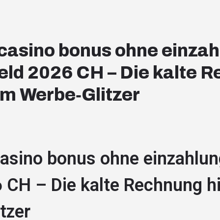
casino bonus ohne einza
eld 2026 CH – Die kalte 
em Werbe‑Glitzer
asino bonus ohne einzahlun
 CH – Die kalte Rechnung h
tzer