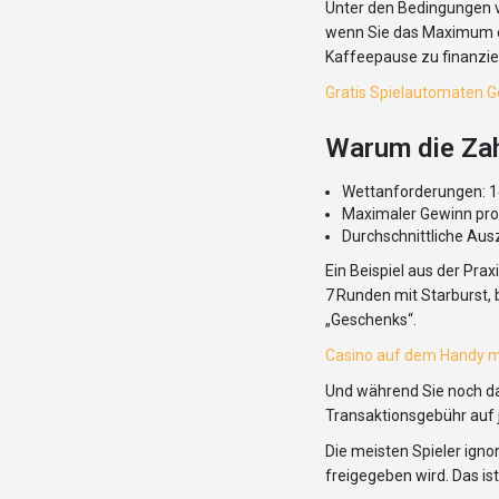
Unter den Bedingungen vo
wenn Sie das Maximum er
Kaffeepause zu finanzie
Gratis Spielautomaten G
Warum die Zah
Wettanforderungen: 1‑
Maximaler Gewinn pro 
Durchschnittliche Aus
Ein Beispiel aus der Pra
7 Runden mit Starburst, 
„Geschenks“.
Casino auf dem Handy mit
Und während Sie noch da
Transaktionsgebühr auf j
Die meisten Spieler igno
freigegeben wird. Das is