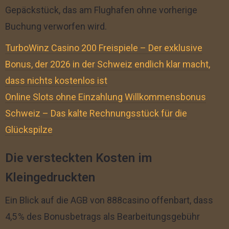
Gepäckstück, das am Flughafen ohne vorherige
Buchung verworfen wird.
TurboWinz Casino 200 Freispiele – Der exklusive
Bonus, der 2026 in der Schweiz endlich klar macht,
dass nichts kostenlos ist
Online Slots ohne Einzahlung Willkommensbonus
Schweiz – Das kalte Rechnungsstück für die
Glückspilze
Die versteckten Kosten im
Kleingedruckten
Ein Blick auf die AGB von 888casino offenbart, dass
4,5 % des Bonusbetrags als Bearbeitungsgebühr