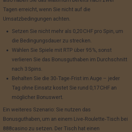
Tagen erreicht, wenn Sie nicht auf die
Umsatzbedingungen achten.
Setzen Sie nicht mehr als 0,20 CHF pro Spin, um
die Bedingungsdauer zu strecken.
Wählen Sie Spiele mit RTP über 95 %, sonst
verlieren Sie das Bonusguthaben im Durchschnitt
nach 3 Spins.
Behalten Sie die 30‑Tage‑Frist im Auge – jeder
Tag ohne Einsatz kostet Sie rund 0,17 CHF an
möglicher Bonuswert.
Ein weiteres Szenario: Sie nutzen das
Bonusguthaben, um an einem Live‑Roulette‑Tisch bei
888casino zu setzen. Der Tisch hat einen