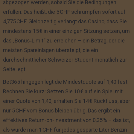
abgezogen werden, sobald Sie die Bedingungen
erfüllen. Das heißt, die 5 CHF schrumpfen sofort auf
4,775 CHF. Gleichzeitig verlangt das Casino, dass Sie
mindestens 15 € in einer einzigen Sitzung setzen, um
das „Bonus‑Limit“ zu erreichen – ein Betrag, der die
meisten Spareinlagen übersteigt, die ein
durchschnittlicher Schweizer Student monatlich zur
Seite legt.
Bet365 hingegen legt die Mindestquote auf 1,40 fest.
Rechnen Sie kurz: Setzen Sie 10 € auf ein Spiel mit
einer Quote von 1,40, erhalten Sie 14 € Rückfluss, aber
nur 5 CHF vom Bonus bleiben übrig. Das ergibt ein
effektives Return‑on‑Investment von 0,35 % – das ist,
als würde man 1 CHF für jedes gesparte Liter Benzin