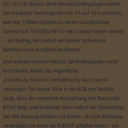
Ein 10‑CHF‑Bonus ohne Umsatzbedingungen würde
die erwartete Verlustquote von 5 % auf 10 % erhöhen,
was bei 1 Million Spielen zu einem zusätzlichen
Verlust von 100 000 CHF für das Casino führen würde
– ein Betrag, den selbst ein kleiner Schweizer
Bahnhof nicht ausgleichen könnte.
Und weil die meisten Nutzer die Bedingungen nicht
durchlesen, bleibt das eigentliche
„Kosten‑zu‑Gewinn“-Verhältnis für das Casino
verborgen. Ein kurzer Blick in die AGB von Bet365
zeigt, dass die maximale Auszahlung des Bonus bei
8 CHF liegt, was bedeutet, dass selbst ein Glücksritter,
der das Bonusguthaben mit einem 1,8‑Fach‑Multiplier
vergrößert, nie mehr als 8,4 CHF erhalten kann – ein