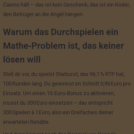
Casino hält – das ist kein Geschenk, das ist ein Köder,
den Betrüger an die Angel hängen.
Warum das Durchspielen ein
Mathe‑Problem ist, das keiner
lösen will
Stell dir vor, du spielst Starburst, das 96,1 % RTP hat,
100 Runden lang. Du gewinnst im Schnitt 0,96 Euro pro
Einsatz. Um einen 10‑Euro‑Bonus zu aktivieren,
musst du 300 Euro einsetzen – das entspricht
300 Spielen à 1 Euro, also ein Dreifaches deiner
erwarteten Rendite.