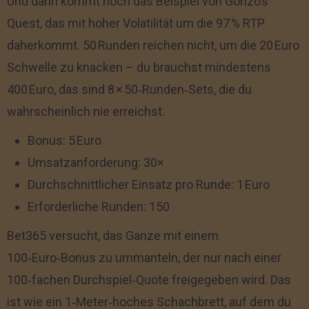
Und dann kommt noch das Beispiel von Gonzo’s
Quest, das mit hoher Volatilität um die 97 % RTP
daherkommt. 50 Runden reichen nicht, um die 20 Euro
Schwelle zu knacken – du brauchst mindestens
400 Euro, das sind 8 × 50‑Runden‑Sets, die du
wahrscheinlich nie erreichst.
Bonus: 5 Euro
Umsatzanforderung: 30×
Durchschnittlicher Einsatz pro Runde: 1 Euro
Erforderliche Runden: 150
Bet365 versucht, das Ganze mit einem
100‑Euro‑Bonus zu ummanteln, der nur nach einer
100‑fachen Durchspiel‑Quote freigegeben wird. Das
ist wie ein 1‑Meter‑hoches Schachbrett, auf dem du