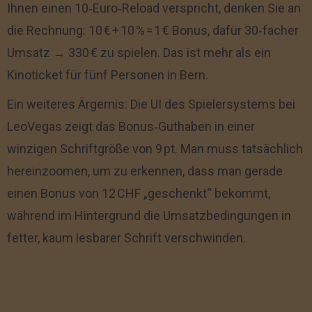
Ihnen einen 10‑Euro‑Reload verspricht, denken Sie an
die Rechnung: 10 € + 10 % = 1 € Bonus, dafür 30‑facher
Umsatz → 330 € zu spielen. Das ist mehr als ein
Kinoticket für fünf Personen in Bern.
Ein weiteres Ärgernis: Die UI des Spielersystems bei
LeoVegas zeigt das Bonus‑Guthaben in einer
winzigen Schriftgröße von 9 pt. Man muss tatsächlich
hereinzoomen, um zu erkennen, dass man gerade
einen Bonus von 12 CHF „geschenkt“ bekommt,
während im Hintergrund die Umsatzbedingungen in
fetter, kaum lesbarer Schrift verschwinden.