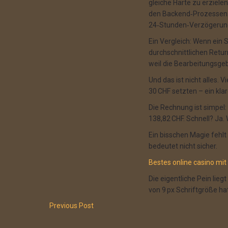
gleiche Härte zu erziele
den Backend‑Prozessen:
24‑Stunden‑Verzögerun
Ein Vergleich: Wenn ein S
durchschnittlichen Retur
weil die Bearbeitungsgeb
Und das ist nicht alles. 
30 CHF setzten – ein kla
Die Rechnung ist simpel
138,82 CHF. Schnell? Ja. 
Ein bisschen Magie fehlt 
bedeutet nicht sicher.
Bestes online casino mit
Die eigentliche Pein lie
von 9 px Schriftgröße h
Previous Post