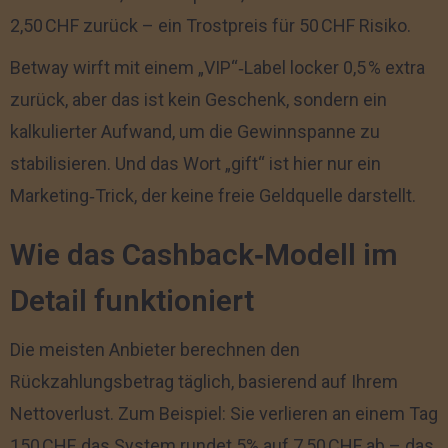
2,50 CHF zurück – ein Trostpreis für 50 CHF Risiko.
Betway wirft mit einem „VIP“‑Label locker 0,5 % extra
zurück, aber das ist kein Geschenk, sondern ein
kalkulierter Aufwand, um die Gewinnspanne zu
stabilisieren. Und das Wort „gift“ ist hier nur ein
Marketing‑Trick, der keine freie Geldquelle darstellt.
Wie das Cashback‑Modell im
Detail funktioniert
Die meisten Anbieter berechnen den
Rückzahlungsbetrag täglich, basierend auf Ihrem
Nettoverlust. Zum Beispiel: Sie verlieren an einem Tag
150 CHF, das System rundet 5% auf 7,50 CHF ab – das