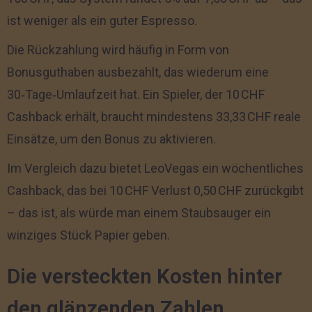
ist weniger als ein guter Espresso.
Die Rückzahlung wird häufig in Form von
Bonusguthaben ausbezahlt, das wiederum eine
30‑Tage‑Umlaufzeit hat. Ein Spieler, der 10 CHF
Cashback erhält, braucht mindestens 33,33 CHF reale
Einsätze, um den Bonus zu aktivieren.
Im Vergleich dazu bietet LeoVegas ein wöchentliches
Cashback, das bei 10 CHF Verlust 0,50 CHF zurückgibt
– das ist, als würde man einem Staubsauger ein
winziges Stück Papier geben.
Die versteckten Kosten hinter
den glänzenden Zahlen