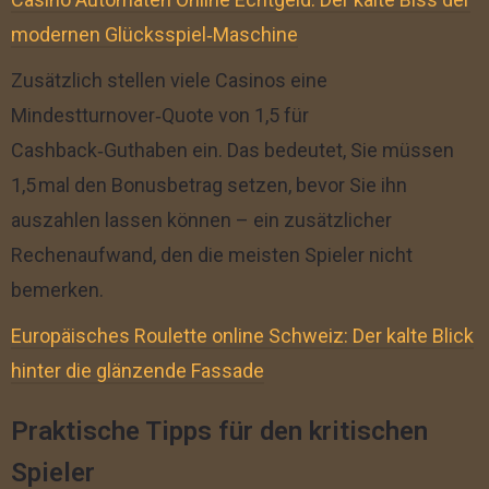
modernen Glücksspiel‑Maschine
Zusätzlich stellen viele Casinos eine
Mindestturnover‑Quote von 1,5 für
Cashback‑Guthaben ein. Das bedeutet, Sie müssen
1,5 mal den Bonusbetrag setzen, bevor Sie ihn
auszahlen lassen können – ein zusätzlicher
Rechenaufwand, den die meisten Spieler nicht
bemerken.
Europäisches Roulette online Schweiz: Der kalte Blick
hinter die glänzende Fassade
Praktische Tipps für den kritischen
Spieler