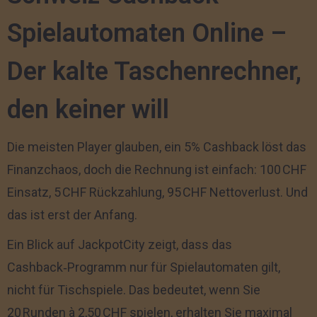
Spielautomaten Online –
Der kalte Taschenrechner,
den keiner will
Die meisten Player glauben, ein 5% Cashback löst das
Finanzchaos, doch die Rechnung ist einfach: 100 CHF
Einsatz, 5 CHF Rückzahlung, 95 CHF Nettoverlust. Und
das ist erst der Anfang.
Ein Blick auf JackpotCity zeigt, dass das
Cashback‑Programm nur für Spielautomaten gilt,
nicht für Tischspiele. Das bedeutet, wenn Sie
20 Runden à 2,50 CHF spielen, erhalten Sie maximal