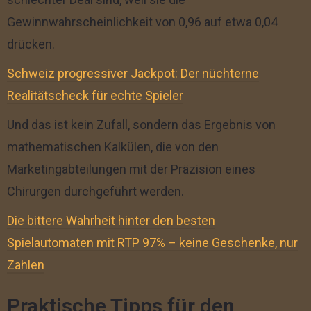
Gewinnwahrscheinlichkeit von 0,96 auf etwa 0,04
drücken.
Schweiz progressiver Jackpot: Der nüchterne
Realitätscheck für echte Spieler
Und das ist kein Zufall, sondern das Ergebnis von
mathematischen Kalkülen, die von den
Marketingabteilungen mit der Präzision eines
Chirurgen durchgeführt werden.
Die bittere Wahrheit hinter den besten
Spielautomaten mit RTP 97% – keine Geschenke, nur
Zahlen
Praktische Tipps für den