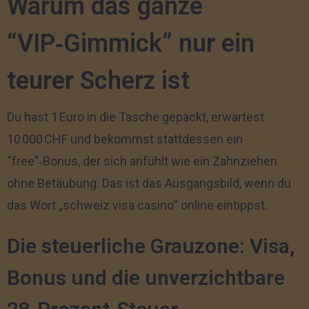
Warum das ganze
“VIP‑Gimmick” nur ein
teurer Scherz ist
Du hast 1 Euro in die Tasche gepackt, erwartest
10 000 CHF und bekommst stattdessen ein
“free”‑Bonus, der sich anfühlt wie ein Zahnziehen
ohne Betäubung. Das ist das Ausgangsbild, wenn du
das Wort „schweiz visa casino“ online eintippst.
Die steuerliche Grauzone: Visa,
Bonus und die unverzichtbare