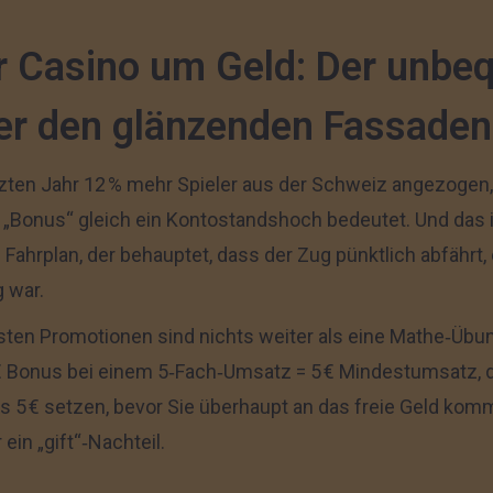
r Casino um Geld: Der unb
ter den glänzenden Fassaden
tzten Jahr 12 % mehr Spieler aus der Schweiz angezogen
n „Bonus“ gleich ein Kontostandshoch bedeutet. Und das
 Fahrplan, der behauptet, dass der Zug pünktlich abfährt,
g war.
sten Promotionen sind nichts weiter als eine Mathe‑Übu
 € Bonus bei einem 5‑Fach‑Umsatz = 5 € Mindestumsatz, d
5 € setzen, bevor Sie überhaupt an das freie Geld komm
ein „gift“‑Nachteil.