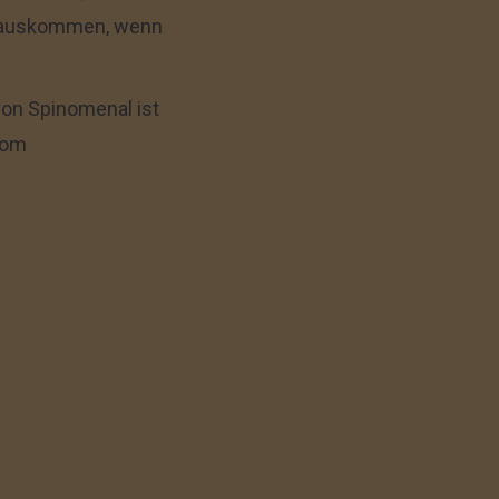
herauskommen, wenn
von Spinomenal ist
vom