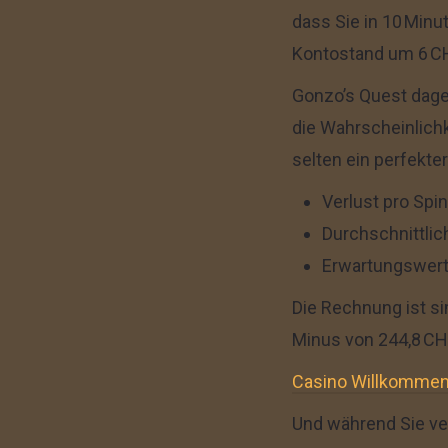
dass Sie in 10 Minu
Kontostand um 6 CH
Gonzo’s Quest dageg
die Wahrscheinlichk
selten ein perfekter
Verlust pro Spin 
Durchschnittlic
Erwartungswert
Die Rechnung ist si
Minus von 244,8 CHF
Casino Willkommens
Und während Sie ver