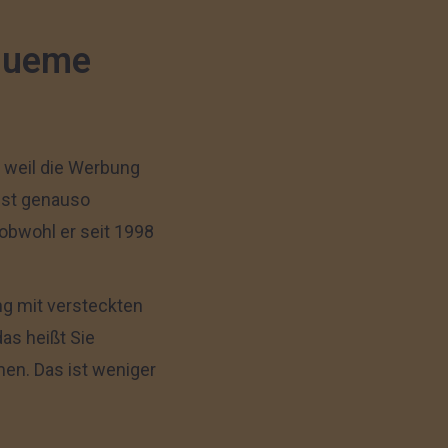
equeme
, weil die Werbung
 ist genauso
 obwohl er seit 1998
ng mit versteckten
as heißt Sie
en. Das ist weniger