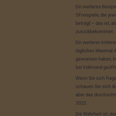
Ein weiteres Beispi
5 Freispiele, die j
beträgt – das ist, 
zurückbekommen.
Ein weiterer irritie
tägliches Maximal‑
gewonnen haben, bl
bei Vollmond geöff
Wenn Sie sich frage
schauen Sie sich die
aber das durchschn
2022.
Die Wahrheit ist, da