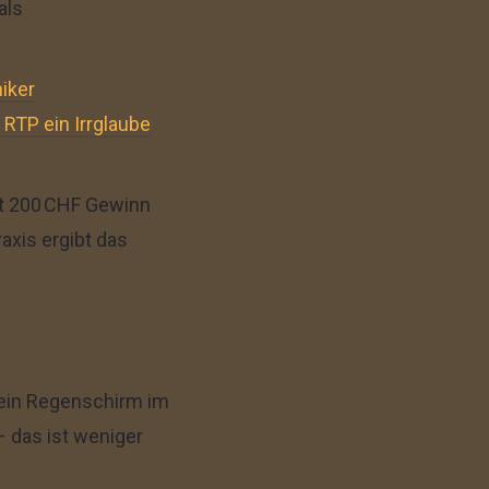
als
iker
RTP ein Irrglaube
at 200 CHF Gewinn
axis ergibt das
e ein Regenschirm im
– das ist weniger