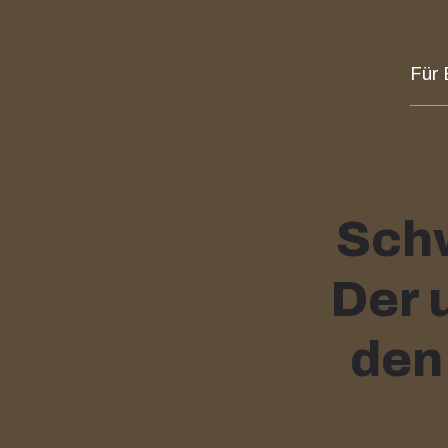
Für
Schw
Der 
den