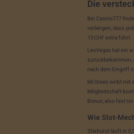
Die verstec
Bei Casino777 find
verlangen, dass jed
15 CHF extra führt.
LeoVegas hat ein wö
zurückbekommen, si
nach dem Eingriff n
Mr Green wirbt mit 
Mitgliedschaft kost
Bonus, also fast nic
Wie Slot‑Mech
Starburst läuft in 