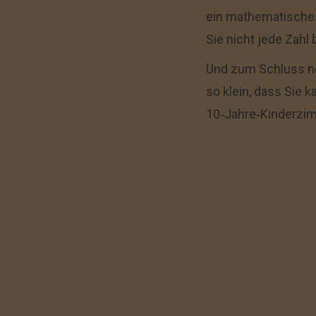
ein mathematisches
Sie nicht jede Zahl b
Und zum Schluss noc
so klein, dass Sie
10‑Jahre‑Kinderzim