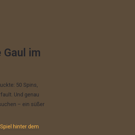
 Gaul im
uckte: 50 Spins,
fault. Und genau
rsuchen – ein süßer
Spiel hinter dem