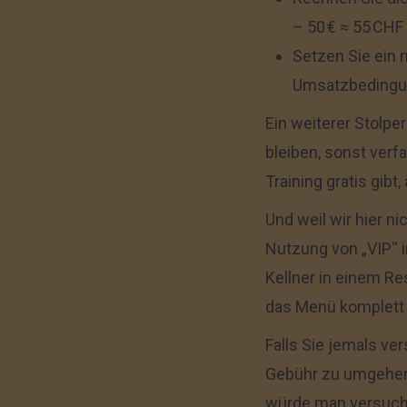
– 50 € ≈ 55 CHF
Setzen Sie ein 
Umsatzbedingun
Ein weiterer Stolper
bleiben, sonst verfa
Training gratis gibt
Und weil wir hier ni
Nutzung von „VIP“ 
Kellner in einem Re
das Menü komplett 
Falls Sie jemals ve
Gebühr zu umgehen, 
würde man versuchen