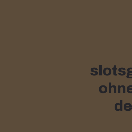
Für
slots
ohne
de