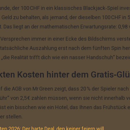
unde, der 100 CHF in ein klassisches Blackjack‑Spiel inves
Geld zu behalten, als jemand, der dieselben 100 CHF in 
 Das liegt an der mathematischen Erwartungsrate: 0,98 
Versprechen immer in einer Ecke des Bildschirms verste
e tatsächliche Auszahlung erst nach dem fünften Spin he
„die Realität trifft dich wie ein nasser Handschuh“ bezei
kten Kosten hinter dem Gratis‑Gl
uf die AGB von Mr Green zeigt, dass 20 % der Spieler na
hr“ von 2,5 € zahlen müssen, wenn sie nicht innerhalb 
 ist ein bisschen wie ein Hotel, das Ihnen das Frühstück 
r stellen.
n 2026: Der harte Deal, den keiner feiern will