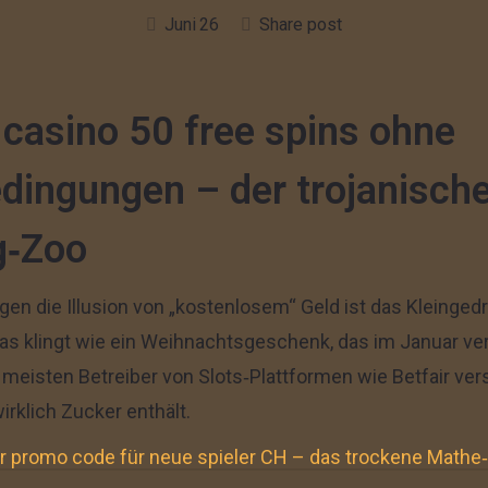
Juni
26
Share post
casino 50 free spins ohne
ingungen – der trojanische
g‑Zoo
gen die Illusion von „kostenlosem“ Geld ist das Kleingedr
as klingt wie ein Weihnachtsgeschenk, das im Januar ver
e meisten Betreiber von Slots‑Plattformen wie Betfair ve
irklich Zucker enthält.
er promo code für neue spieler CH – das trockene Mathe‑