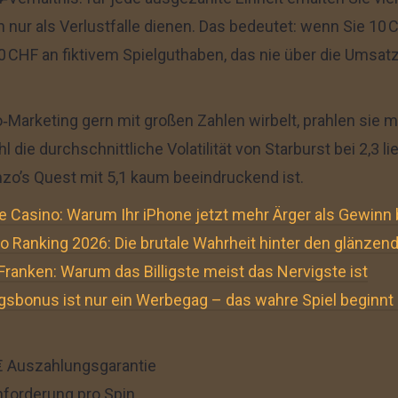
 nur als Verlustfalle dienen. Das bedeutet: wenn Sie 10 
40 CHF an fiktivem Spielguthaben, das nie über die Umsa
‑Marketing gern mit großen Zahlen wirbelt, prahlen sie m
die durchschnittliche Volatilität von Starburst bei 2,3 lie
zo’s Quest mit 5,1 kaum beeindruckend ist.
 Casino: Warum Ihr iPhone jetzt mehr Ärger als Gewinn 
o Ranking 2026: Die brutale Wahrheit hinter den glänzen
 Franken: Warum das Billigste meist das Nervigste ist
gsbonus ist nur ein Werbegag – das wahre Spiel beginnt
0 € Auszahlungsgarantie
nforderung pro Spin