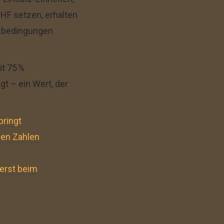
CHF setzen, erhalten
tzbedingungen
it 75 %
gt – ein Wert, der
bringt
den Zahlen
 erst beim