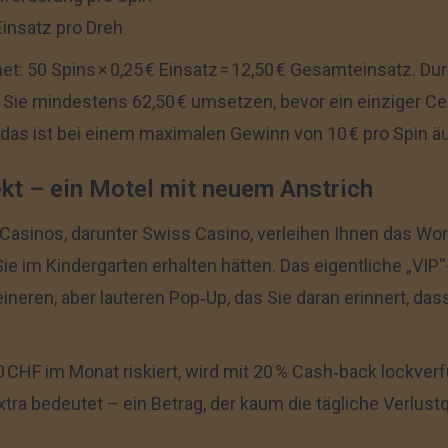
Einsatz pro Dreh
t: 50 Spins × 0,25 € Einsatz = 12,50 € Gesamteinsatz. Du
ie mindestens 62,50 € umsetzen, bevor ein einziger Ce
as ist bei einem maximalen Gewinn von 10 € pro Spin äu
ekt – ein Motel mit neuem Anstrich
Casinos, darunter Swiss Casino, verleihen Ihnen das Wort
ie im Kindergarten erhalten hätten. Das eigentliche „VIP“
ineren, aber lauteren Pop‑Up, das Sie daran erinnert, d
00 CHF im Monat riskiert, wird mit 20 % Cash‑back lockverf
xtra bedeutet – ein Betrag, der kaum die tägliche Verlust