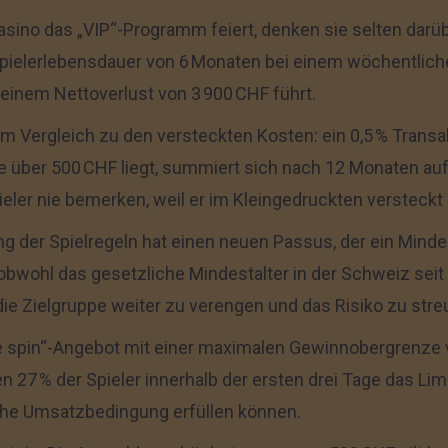
sino das „VIP“-Programm feiert, denken sie selten darüb
Spieler­lebensdauer von 6 Monaten bei einem wöchentlich
einem Nettoverlust von 3 900 CHF führt.
 im Vergleich zu den versteckten Kosten: ein 0,5 % Trans
ie über 500 CHF liegt, summiert sich nach 12 Monaten au
ieler nie bemerken, weil er im Kleingedruckten versteckt i
g der Spielregeln hat einen neuen Passus, der ein Minde
 obwohl das gesetzliche Mindestalter in der Schweiz seit 
 die Zielgruppe weiter zu verengen und das Risiko zu stre
ee spin“-Angebot mit einer maximalen Gewinnobergrenze v
n 27 % der Spieler innerhalb der ersten drei Tage das Limi
che Umsatzbedingung erfüllen können.