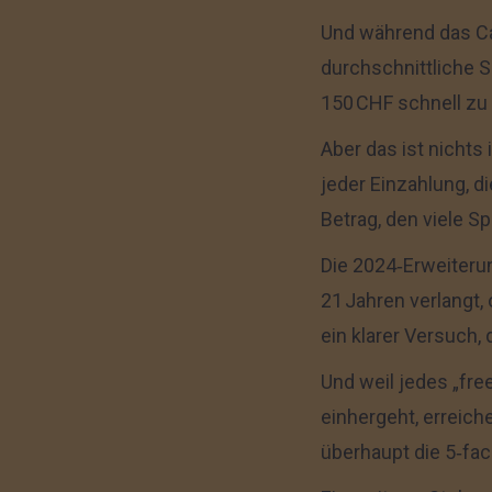
Und während das Ca
durchschnittliche 
150 CHF schnell zu 
Aber das ist nichts
jeder Einzahlung, d
Betrag, den viele Sp
Die 2024‑Erweiterun
21 Jahren verlangt,
ein klarer Versuch,
Und weil jedes „fr
einhergeht, erreiche
überhaupt die 5‑fa