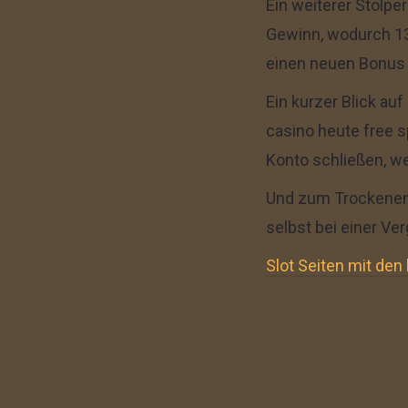
Ein weiterer Stolpe
Gewinn, wodurch 13 
einen neuen Bonus z
Ein kurzer Blick auf
casino heute free s
Konto schließen, we
Und zum Trockenen:
selbst bei einer Ve
Slot Seiten mit den