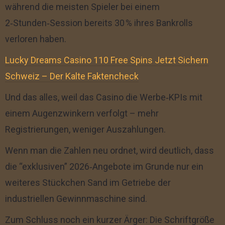
während die meisten Spieler bei einem
2‑Stunden‑Session bereits 30 % ihres Bankrolls
verloren haben.
Lucky Dreams Casino 110 Free Spins Jetzt Sichern
Schweiz – Der Kalte Faktencheck
Und das alles, weil das Casino die Werbe‑KPIs mit
einem Augenzwinkern verfolgt – mehr
Registrierungen, weniger Auszahlungen.
Wenn man die Zahlen neu ordnet, wird deutlich, dass
die “exklusiven” 2026‑Angebote im Grunde nur ein
weiteres Stückchen Sand im Getriebe der
industriellen Gewinnmaschine sind.
Zum Schluss noch ein kurzer Ärger: Die Schriftgröße