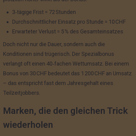
3‑tägige Frist = 72 Stunden
Durchschnittlicher Einsatz pro Stunde = 10 CHF
Erwarteter Verlust = 5 % des Gesamteinsatzes
Doch nicht nur die Dauer, sondern auch die
Konditionen sind trügerisch. Der Spezialbonus
verlangt oft einen 40‑fachen Wettumsatz. Bei einem
Bonus von 30 CHF bedeutet das 1 200 CHF an Umsatz
– das entspricht fast dem Jahresgehalt eines
Teilzeitjobbers.
Marken, die den gleichen Trick
wiederholen