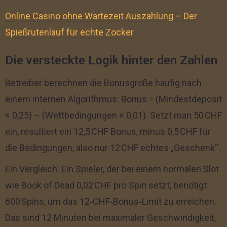
Online Casino ohne Wartezeit Auszahlung – Der
Spießrutenlauf für echte Zocker
Die versteckte Logik hinter den Zahlen
Betreiber berechnen die Bonusgröße häufig nach
einem internen Algorithmus: Bonus = (Mindestdeposit
× 0,25) – (Wettbedingungen × 0,01). Setzt man 50 CHF
ein, resultiert ein 12,5 CHF Bonus, minus 0,5 CHF für
die Bedingungen, also nur 12 CHF echtes „Geschenk“.
Ein Vergleich: Ein Spieler, der bei einem normalen Slot
wie Book of Dead 0,02 CHF pro Spin setzt, benötigt
600 Spins, um das 12‑CHF‑Bonus‑Limit zu erreichen.
Das sind 12 Minuten bei maximaler Geschwindigkeit,