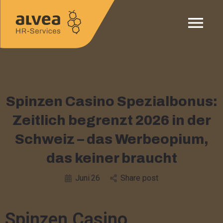
menu
Spinzen Casino Spezialbonus:
Zeitlich begrenzt 2026 in der
Schweiz – das Werbeopium,
das keiner braucht
Juni
26
Share post
Spinzen Casino