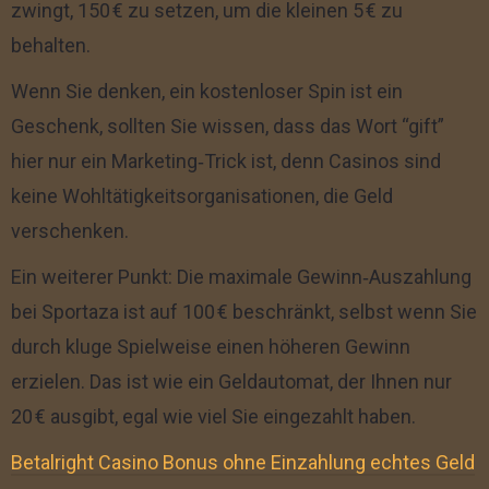
zwingt, 150 € zu setzen, um die kleinen 5 € zu
behalten.
Wenn Sie denken, ein kostenloser Spin ist ein
Geschenk, sollten Sie wissen, dass das Wort “gift”
hier nur ein Marketing‑Trick ist, denn Casinos sind
keine Wohltätigkeitsorganisationen, die Geld
verschenken.
Ein weiterer Punkt: Die maximale Gewinn‑Auszahlung
bei Sportaza ist auf 100 € beschränkt, selbst wenn Sie
durch kluge Spielweise einen höheren Gewinn
erzielen. Das ist wie ein Geldautomat, der Ihnen nur
20 € ausgibt, egal wie viel Sie eingezahlt haben.
Betalright Casino Bonus ohne Einzahlung echtes Geld