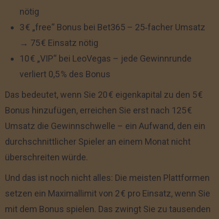
nötig
3 € „free“ Bonus bei Bet365 – 25‑facher Umsatz
→ 75 € Einsatz nötig
10 € „VIP“ bei LeoVegas – jede Gewinnrunde
verliert 0,5 % des Bonus
Das bedeutet, wenn Sie 20 € eigenkapital zu den 5 €
Bonus hinzufügen, erreichen Sie erst nach 125 €
Umsatz die Gewinnschwelle – ein Aufwand, den ein
durchschnittlicher Spieler an einem Monat nicht
überschreiten würde.
Und das ist noch nicht alles: Die meisten Plattformen
setzen ein Maximallimit von 2 € pro Einsatz, wenn Sie
mit dem Bonus spielen. Das zwingt Sie zu tausenden