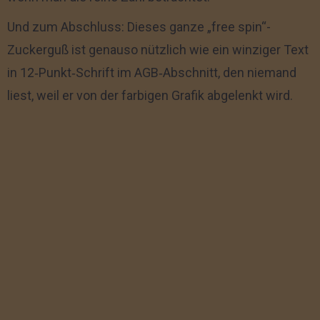
Und zum Abschluss: Dieses ganze „free spin“-
Zuckerguß ist genauso nützlich wie ein winziger Text
in 12‑Punkt‑Schrift im AGB‑Abschnitt, den niemand
liest, weil er von der farbigen Grafik abgelenkt wird.