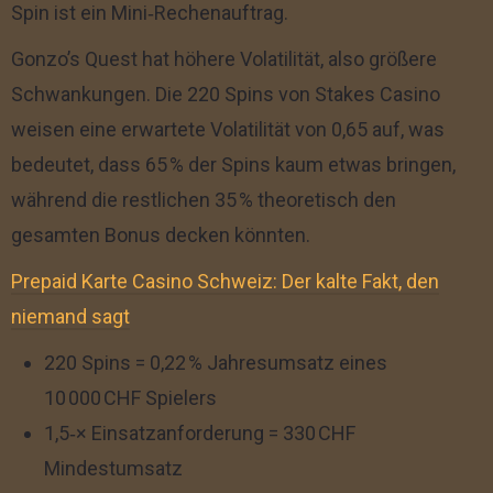
Spin ist ein Mini‑Rechenauftrag.
Gonzo’s Quest hat höhere Volatilität, also größere
Schwankungen. Die 220 Spins von Stakes Casino
weisen eine erwartete Volatilität von 0,65 auf, was
bedeutet, dass 65 % der Spins kaum etwas bringen,
während die restlichen 35 % theoretisch den
gesamten Bonus decken könnten.
Prepaid Karte Casino Schweiz: Der kalte Fakt, den
niemand sagt
220 Spins = 0,22 % Jahresumsatz eines
10 000 CHF Spielers
1,5‑× Einsatzanforderung = 330 CHF
Mindestumsatz