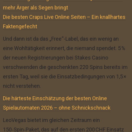
mehr Ärger als Segen bringt
Die besten Craps Live Online Seiten – Ein knallhartes
Faktengefecht
Und dann ist da das „Free“-Label, das ein wenig an
eine Wohltätigkeit erinnert, die niemand spendet. 5 %
der neuen Registrierungen bei Stakes Casino
verschwenden die geschenkten 220 Spins bereits im
ersten Tag, weil sie die Einsatzbedingungen von 1,5 ×
nicht verstehen.
Die härteste Einschätzung der besten Online
Spielautomaten 2026 – ohne Schnickschnack
LeoVegas bietet im gleichen Zeitraum ein
150‑Spin‑Paket, das auf den ersten 200 CHF Einsatz