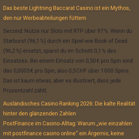
Das beste Lightning Baccarat Casino ist ein Mythos,
den nur Werbeabteilungen füttern
Second: Nutze nur Slots mit RTP über 97 %. Wenn du
Starburst (96,1 %) durch ein Spiel wie Book of Dead
(96,2 %) ersetzt, sparst du im Schnitt 0,1 % des
Einsatzes. Bei einem Einsatz von 0,50 € pro Spin sind
das 0,0005 € pro Spin, also 0,5 CHF über 1 000 Spins.
Das ist kaum etwas, aber es illustriert, dass jede
Prozentzahl zählt.
Ausländisches Casino Ranking 2026: Die kalte Realität
hinter den glänzenden Zahlen
PostFinance im Casino‑Alltag: Warum „wie einzahlen
mit postfinance casino online“ ein Ärgernis, keine