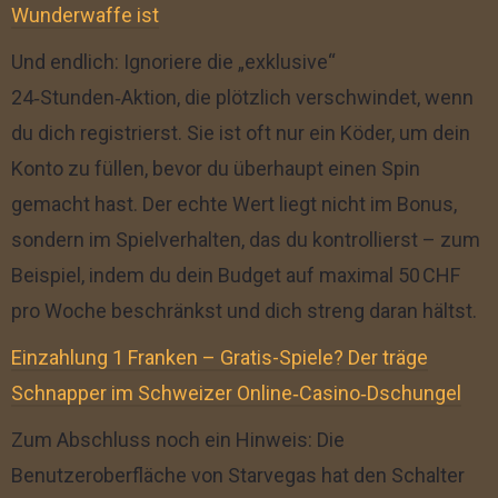
Wunderwaffe ist
Und endlich: Ignoriere die „exklusive“
24‑Stunden‑Aktion, die plötzlich verschwindet, wenn
du dich registrierst. Sie ist oft nur ein Köder, um dein
Konto zu füllen, bevor du überhaupt einen Spin
gemacht hast. Der echte Wert liegt nicht im Bonus,
sondern im Spielverhalten, das du kontrollierst – zum
Beispiel, indem du dein Budget auf maximal 50 CHF
pro Woche beschränkst und dich streng daran hältst.
Einzahlung 1 Franken – Gratis-Spiele? Der träge
Schnapper im Schweizer Online‑Casino‑Dschungel
Zum Abschluss noch ein Hinweis: Die
Benutzeroberfläche von Starvegas hat den Schalter