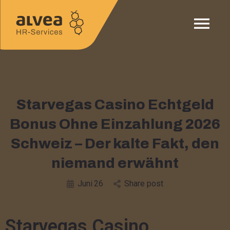
menu
Starvegas Casino Echtgeld
Bonus Ohne Einzahlung 2026
Schweiz – Der kalte Fakt, den
niemand erwähnt
Juni
26
Share post
Starvegas Casino