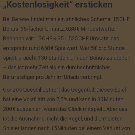
„Kostenlosigkeit“ ersticken
Bei Betway findet man ein ähnliches Schema: 15 CHF
Bonus, 35‑facher Umsatz, 0,80 € Mindestwette.
Rechnen wir: 15 CHF × 35 = 525 CHF Umsatz, das
entspricht rund 650 € Spielwert. Wer 5 € pro Stunde
spielt, braucht 130 Stunden, um den Bonus zu drehen
– das ist mehr Zeit als ein durchschnittlicher
Berufstätiger pro Jahr im Urlaub verbringt.
Gonzo’s Quest illustriert das Gegenteil: Dieses Spiel
hat eine Volatilität von 7,5 % und kann in 30 Minuten
200 € auszahlen, wenn das Glück mitspielt. Aber das
ist die Ausnahme, nicht die Regel, und die meisten
Spieler landen nach 15 Minuten bei einem Verlust von