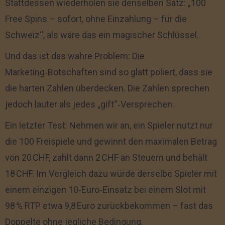
Stattdessen wiederholen sie denselben Satz: „100
Free Spins – sofort, ohne Einzahlung – für die
Schweiz“, als wäre das ein magischer Schlüssel.
Und das ist das wahre Problem: Die
Marketing‑Botschaften sind so glatt poliert, dass sie
die harten Zahlen überdecken. Die Zahlen sprechen
jedoch lauter als jedes „gift“‑Versprechen.
Ein letzter Test: Nehmen wir an, ein Spieler nutzt nur
die 100 Freispiele und gewinnt den maximalen Betrag
von 20 CHF, zahlt dann 2 CHF an Steuern und behält
18 CHF. Im Vergleich dazu würde derselbe Spieler mit
einem einzigen 10‑Euro‑Einsatz bei einem Slot mit
98 % RTP etwa 9,8 Euro zurückbekommen – fast das
Doppelte ohne jegliche Bedingung.