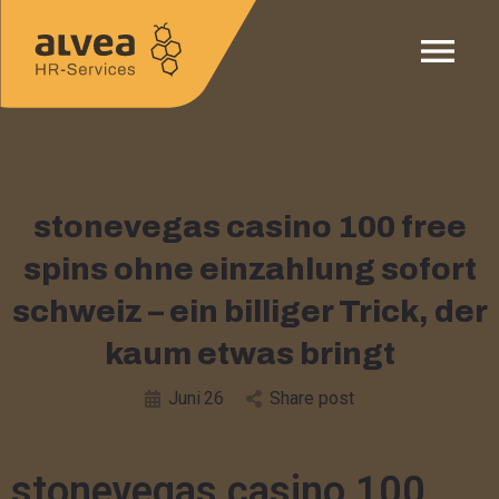
menu
stonevegas casino 100 free
spins ohne einzahlung sofort
schweiz – ein billiger Trick, der
kaum etwas bringt
Juni
26
Share post
stonevegas casino 100