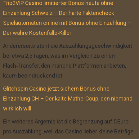
Trip2VIP Casino limitierter Bonus heute ohne
Einzahlung Schweiz – Der harte Faktencheck
Spielautomaten online mit Bonus ohne Einzahlung –
Der wahre Kostenfalle‑Killer
Andererseits steht die Auszahlungsgeschwindigkeit
bei etwa 2,5 Tagen, was im Vergleich zu einem
Flash‑Transfer, den manche Plattformen anbieten,
kaum beeindruckend ist.
Glitchspin Casino jetzt sichern Bonus ohne
Einzahlung CH – Der kalte Mathe-Coup, den niemand
wirklich will
Ein weiteres Ärgernis ist die Begrenzung auf 5 Euro
pro Auszahlung, weil das Casino lieber kleine Beträge