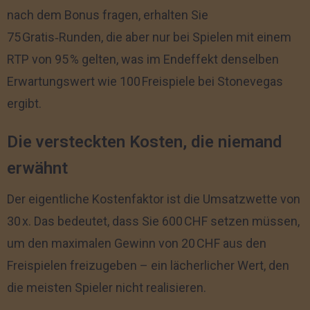
nach dem Bonus fragen, erhalten Sie
75 Gratis‑Runden, die aber nur bei Spielen mit einem
RTP von 95 % gelten, was im Endeffekt denselben
Erwartungswert wie 100 Freispiele bei Stonevegas
ergibt.
Die versteckten Kosten, die niemand
erwähnt
Der eigentliche Kostenfaktor ist die Umsatzwette von
30 x. Das bedeutet, dass Sie 600 CHF setzen müssen,
um den maximalen Gewinn von 20 CHF aus den
Freispielen freizugeben – ein lächerlicher Wert, den
die meisten Spieler nicht realisieren.