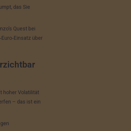
umpt, das Sie
onzo’s Quest bei
0‑Euro‑Einsatz über
rzichtbar
 hoher Volatilität
rfen – das ist ein
ngen