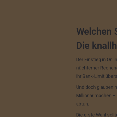
Welchen 
Die knallh
Der Einstieg in Onl
nüchterner Rechenex
ihr Bank‑Limit über
Und doch glauben m
Millionär machen – 
abtun.
Die erste Wahl soll