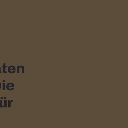
Partner
Über uns
Kontakt
aten
ie
ür