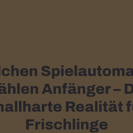
 Bewerber
Für Unternehmen
Offene Stellen
chen Spielautom
ählen Anfänger – D
nallharte Realität f
Frischlinge