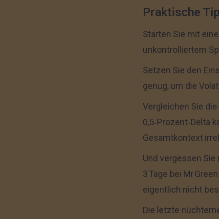
Praktische Tip
Starten Sie mit ein
unkontrolliertem Spi
Setzen Sie den Eins
genug, um die Volati
Vergleichen Sie die 
0,5‑Prozent‑Delta 
Gesamtkontext irrel
Und vergessen Sie 
3 Tage bei Mr Green
eigentlich nicht bes
Die letzte nüchtern