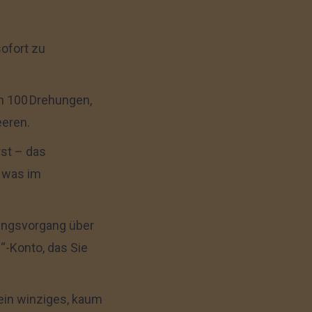
sofort zu
en 100 Drehungen,
eeren.
rst – das
, was im
ungsvorgang über
“-Konto, das Sie
 ein winziges, kaum