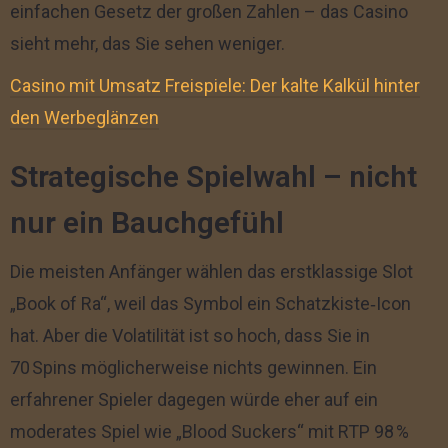
einfachen Gesetz der großen Zahlen – das Casino
sieht mehr, das Sie sehen weniger.
Casino mit Umsatz Freispiele: Der kalte Kalkül hinter
den Werbeglänzen
Strategische Spielwahl – nicht
nur ein Bauchgefühl
Die meisten Anfänger wählen das erstklassige Slot
„Book of Ra“, weil das Symbol ein Schatzkiste‑Icon
hat. Aber die Volatilität ist so hoch, dass Sie in
70 Spins möglicherweise nichts gewinnen. Ein
erfahrener Spieler dagegen würde eher auf ein
moderates Spiel wie „Blood Suckers“ mit RTP 98 %