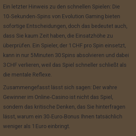
Ein letzter Hinweis zu den schnellen Spielen: Die
10‑Sekunden‑Spins von Evolution Gaming bieten
sofortige Entscheidungen, doch das bedeutet auch,
dass Sie kaum Zeit haben, die Einsatzhöhe zu
überprüfen. Ein Spieler, der 1 CHF pro Spin einsetzt,
kann in nur 5 Minuten 30 Spins absolvieren und dabei
3 CHF verlieren, weil das Spiel schneller schließt als
die mentale Reflexe.
Zusammengefasst lässt sich sagen: Der wahre
Gewinner im Online‑Casino ist nicht das Spiel,
sondern das kritische Denken, das Sie hinterfragen
lässt, warum ein 30‑Euro‑Bonus Ihnen tatsächlich
weniger als 1 Euro einbringt.