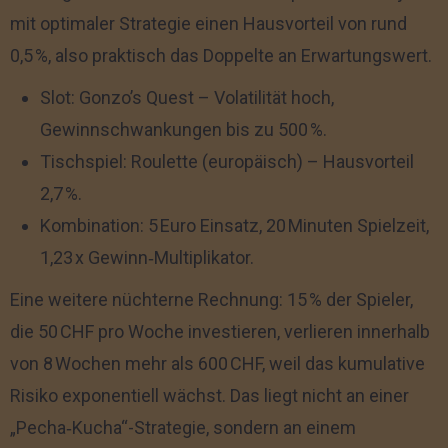
mit optimaler Strategie einen Hausvorteil von rund
0,5 %, also praktisch das Doppelte an Erwartungswert.
Slot: Gonzo’s Quest – Volatilität hoch,
Gewinnschwankungen bis zu 500 %.
Tischspiel: Roulette (europäisch) – Hausvorteil
2,7 %.
Kombination: 5 Euro Einsatz, 20 Minuten Spielzeit,
1,23 x Gewinn‑Multiplikator.
Eine weitere nüchterne Rechnung: 15 % der Spieler,
die 50 CHF pro Woche investieren, verlieren innerhalb
von 8 Wochen mehr als 600 CHF, weil das kumulative
Risiko exponentiell wächst. Das liegt nicht an einer
„Pecha‑Kucha“-Strategie, sondern an einem