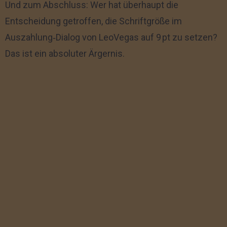
Und zum Abschluss: Wer hat überhaupt die
Entscheidung getroffen, die Schriftgröße im
Auszahlung‑Dialog von LeoVegas auf 9 pt zu setzen?
Das ist ein absoluter Ärgernis.