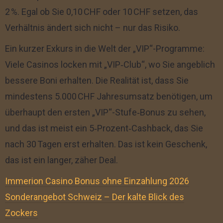
2 %. Egal ob Sie 0,10 CHF oder 10 CHF setzen, das
Verhältnis ändert sich nicht – nur das Risiko.
Ein kurzer Exkurs in die Welt der „VIP“-Programme:
Viele Casinos locken mit „VIP‑Club“, wo Sie angeblich
bessere Boni erhalten. Die Realität ist, dass Sie
mindestens 5.000 CHF Jahresumsatz benötigen, um
überhaupt den ersten „VIP“-Stufe‑Bonus zu sehen,
und das ist meist ein 5‑Prozent‑Cashback, das Sie
nach 30 Tagen erst erhalten. Das ist kein Geschenk,
das ist ein langer, zäher Deal.
Immerion Casino Bonus ohne Einzahlung 2026
Sonderangebot Schweiz – Der kalte Blick des
Zockers