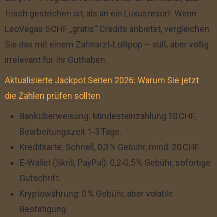
frisch gestrichen ist, als an ein Luxusresort. Wenn
LeoVegas 5 CHF „gratis“ Credits anbietet, vergleichen
Sie das mit einem Zahnarzt‑Lollipop – süß, aber völlig
irrelevant für Ihr Guthaben.
Aktualisierte Jackpot Seiten 2026: Warum Sie jetzt
die Zahlen prüfen sollten
Banküberweisung: Mindesteinzahlung 10 CHF,
Bearbeitungszeit 1‑3 Tage.
Kreditkarte: Schnell, 0,3 % Gebühr, mind. 20 CHF.
E‑Wallet (Skrill, PayPal): 0,2‑0,5 % Gebühr, sofortige
Gutschrift.
Kryptowährung: 0 % Gebühr, aber volatile
Bestätigung.