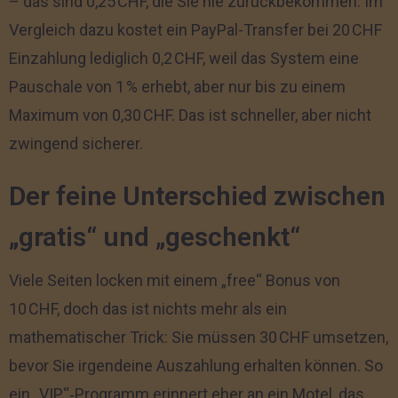
– das sind 0,25 CHF, die Sie nie zurückbekommen. Im
Vergleich dazu kostet ein PayPal-Transfer bei 20 CHF
Einzahlung lediglich 0,2 CHF, weil das System eine
Pauschale von 1 % erhebt, aber nur bis zu einem
Maximum von 0,30 CHF. Das ist schneller, aber nicht
zwingend sicherer.
Der feine Unterschied zwischen
„gratis“ und „geschenkt“
Viele Seiten locken mit einem „free“ Bonus von
10 CHF, doch das ist nichts mehr als ein
mathematischer Trick: Sie müssen 30 CHF umsetzen,
bevor Sie irgendeine Auszahlung erhalten können. So
ein „VIP“‑Programm erinnert eher an ein Motel, das