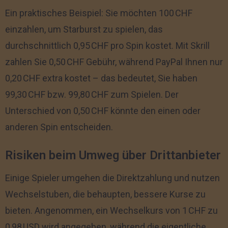
Ein praktisches Beispiel: Sie möchten 100 CHF
einzahlen, um Starburst zu spielen, das
durchschnittlich 0,95 CHF pro Spin kostet. Mit Skrill
zahlen Sie 0,50 CHF Gebühr, während PayPal Ihnen nur
0,20 CHF extra kostet – das bedeutet, Sie haben
99,30 CHF bzw. 99,80 CHF zum Spielen. Der
Unterschied von 0,50 CHF könnte den einen oder
anderen Spin entscheiden.
Risiken beim Umweg über Drittanbieter
Einige Spieler umgehen die Direktzahlung und nutzen
Wechselstuben, die behaupten, bessere Kurse zu
bieten. Angenommen, ein Wechselkurs von 1 CHF zu
0,98 USD wird angegeben, während die eigentliche