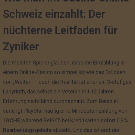
Schweiz einzahlt: Der
nüchterne Leitfaden für
Zyniker
Die meisten Spieler glauben, dass die Einzahlung in
einem Online-Casino so simpel ist wie das Drücken
von „Weiter“ – doch die Realität ist eher ein 3‑stufiges
Labyrinth, das selbst ein Veteran mit 12 Jahren
Erfahrung nicht blind durchschaut. Zum Beispiel
verlangt PlayStar häufig eine Mindesteinzahlung von
10 CHF, während Bet365 bei Kreditkarten sofort 0,3 %
Bearbeitungsgebühr abzieht. Und das ist erst der