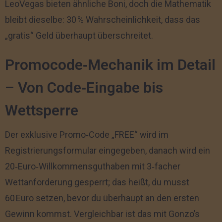
LeoVegas bieten ähnliche Boni, doch die Mathematik
bleibt dieselbe: 30 % Wahrscheinlichkeit, dass das
„gratis“ Geld überhaupt überschreitet.
Promocode‑Mechanik im Detail
– Von Code‑Eingabe bis
Wettsperre
Der exklusive Promo‑Code „FREE“ wird im
Registrierungsformular eingegeben, danach wird ein
20‑Euro‑Willkommensguthaben mit 3‑facher
Wettanforderung gesperrt; das heißt, du musst
60 Euro setzen, bevor du überhaupt an den ersten
Gewinn kommst. Vergleichbar ist das mit Gonzo’s