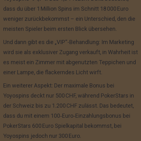
dass du über 1 Million Spins im Schnitt 18 000 Euro
weniger zurückbekommst – ein Unterschied, den die
meisten Spieler beim ersten Blick übersehen.
Und dann gibt es die „VIP“-Behandlung: Im Marketing
wird sie als exklusiver Zugang verkauft, in Wahrheit ist
es meist ein Zimmer mit abgenutzten Teppichen und
einer Lampe, die flackerndes Licht wirft.
Ein weiterer Aspekt: Der maximale Bonus bei
Yoyospins deckt nur 500 CHF, während PokerStars in
der Schweiz bis zu 1.200 CHF zulässt. Das bedeutet,
dass du mit einem 100‑Euro‑Einzahlungsbonus bei
PokerStars 600 Euro Spielkapital bekommst, bei
Yoyospins jedoch nur 300 Euro.