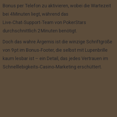
Bonus per Telefon zu aktivieren, wobei die Wartezeit
bei 4 Minuten liegt, während das
Live‑Chat‑Support‑Team von PokerStars
durchschnittlich 2 Minuten benötigt.
Doch das wahre Ärgernis ist die winzige Schriftgröße
von 9 pt im Bonus‑Footer, die selbst mit Lupenbrille
kaum lesbar ist – ein Detail, das jedes Vertrauen im
Schnelllebigkeits‑Casino‑Marketing erschüttert.