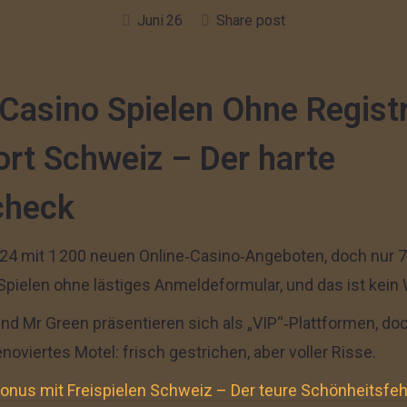
Juni
26
Share post
Casino Spielen Ohne Regist
rt Schweiz – Der harte
check
024 mit 1 200 neuen Online‑Casino‑Angeboten, doch nur 
 Spielen ohne lästiges Anmeldeformular, und das ist kein
d Mr Green präsentieren sich als „VIP“‑Plattformen, do
renoviertes Motel: frisch gestrichen, aber voller Risse.
Bonus mit Freispielen Schweiz – Der teure Schönheitsfeh