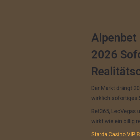
Alpenbet 
2026 Sofo
Realitäts
Der Markt drängt 2
wirklich sofortiges
Bet365, LeoVegas un
wirkt wie ein billig 
Starda Casino VIP 