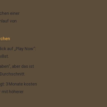
schen einer
lauf von
ärchen
ick auf „Play Now“:
illst.
aben“, aber das ist
 Durchschnitt.
gt: 3 Monate kosten
r mit höherer