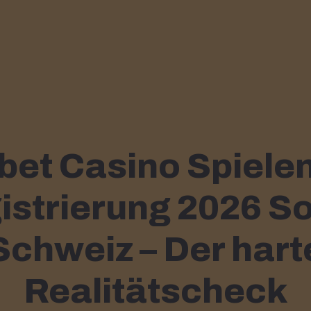
bet Casino Spiele
istrierung 2026 So
Schweiz – Der hart
Realitätscheck