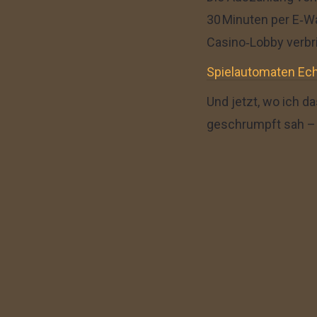
30 Minuten per E‑Wa
Casino‑Lobby verbr
Spielautomaten Echt
Und jetzt, wo ich d
geschrumpft sah – d