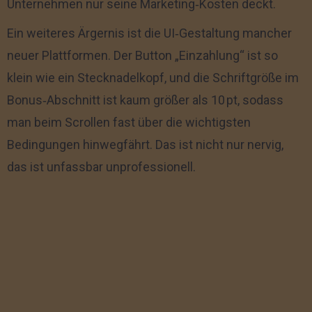
Unternehmen nur seine Marketing‑Kosten deckt.
Ein weiteres Ärgernis ist die UI‑Gestaltung mancher
neuer Plattformen. Der Button „Einzahlung“ ist so
klein wie ein Stecknadelkopf, und die Schriftgröße im
Bonus‑Abschnitt ist kaum größer als 10 pt, sodass
man beim Scrollen fast über die wichtigsten
Bedingungen hinwegfährt. Das ist nicht nur nervig,
das ist unfassbar unprofessionell.