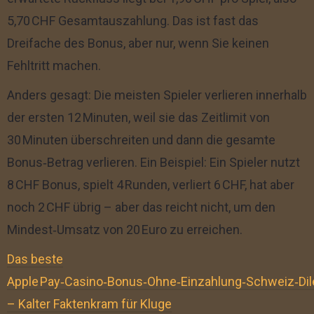
5,70 CHF Gesamtauszahlung. Das ist fast das
Dreifache des Bonus, aber nur, wenn Sie keinen
Fehltritt machen.
Anders gesagt: Die meisten Spieler verlieren innerhalb
der ersten 12 Minuten, weil sie das Zeitlimit von
30 Minuten überschreiten und dann die gesamte
Bonus‑Betrag verlieren. Ein Beispiel: Ein Spieler nutzt
8 CHF Bonus, spielt 4 Runden, verliert 6 CHF, hat aber
noch 2 CHF übrig – aber das reicht nicht, um den
Mindest‑Umsatz von 20 Euro zu erreichen.
Das beste
Apple Pay‑Casino‑Bonus‑Ohne‑Einzahlung‑Schweiz‑D
– Kalter Faktenkram für Kluge