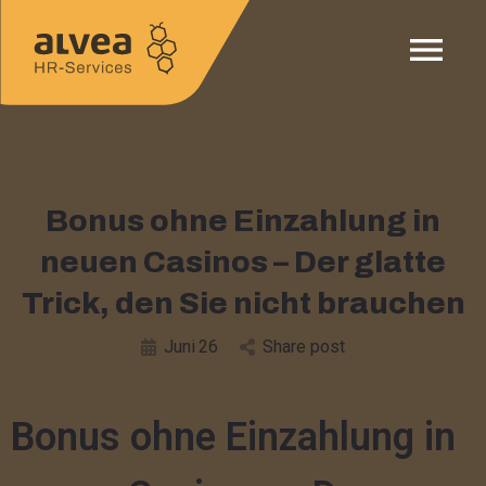
menu
Bonus ohne Einzahlung in
neuen Casinos – Der glatte
Trick, den Sie nicht brauchen
Juni
26
Share post
Bonus ohne Einzahlung in