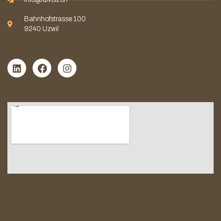
Bahnhofstrasse 100
9240 Uzwil