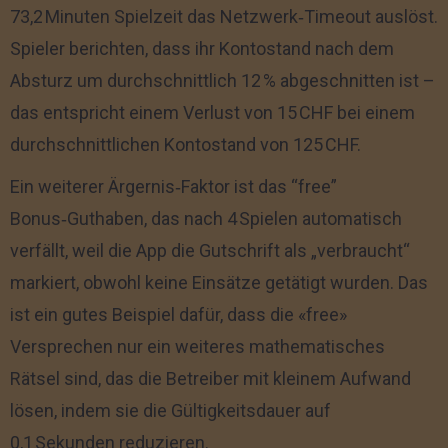
73,2 Minuten Spielzeit das Netzwerk‑Timeout auslöst.
Spieler berichten, dass ihr Kontostand nach dem
Absturz um durchschnittlich 12 % abgeschnitten ist –
das entspricht einem Verlust von 15 CHF bei einem
durchschnittlichen Kontostand von 125 CHF.
Ein weiterer Ärgernis‑Faktor ist das “free”
Bonus‑Guthaben, das nach 4 Spielen automatisch
verfällt, weil die App die Gutschrift als „verbraucht“
markiert, obwohl keine Einsätze getätigt wurden. Das
ist ein gutes Beispiel dafür, dass die «free»
Versprechen nur ein weiteres mathematisches
Rätsel sind, das die Betreiber mit kleinem Aufwand
lösen, indem sie die Gültigkeitsdauer auf
0,1 Sekunden reduzieren.