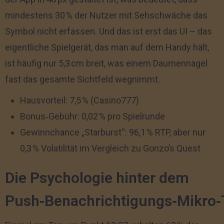
mindestens 30 % der Nutzer mit Sehschwäche das
Symbol nicht erfassen. Und das ist erst das UI – das
eigentliche Spielgerät, das man auf dem Handy hält,
ist häufig nur 5,3 cm breit, was einem Daumennagel
fast das gesamte Sichtfeld wegnimmt.
Hausvorteil: 7,5 % (Casino777)
Bonus‑Gebühr: 0,02 % pro Spielrunde
Gewinnchance „Starburst“: 96,1 % RTP, aber nur
0,3 % Volatilität im Vergleich zu Gonzo’s Quest
Die Psychologie hinter dem
Push‑Benachrichtigungs‑Mikro‑