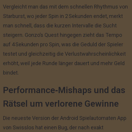
Vergleicht man das mit dem schnellen Rhythmus von
Starburst, wo jeder Spin in 2 Sekunden endet, merkt
man schnell, dass die kurzen Intervalle die Sucht
steigern. Gonzo’s Quest hingegen zieht das Tempo
auf 4 Sekunden pro Spin, was die Geduld der Spieler
testet und gleichzeitig die Verlustwahrscheinlichkeit
erhöht, weil jede Runde länger dauert und mehr Geld
bindet.
Performance‑Mishaps und das
Rätsel um verlorene Gewinne
Die neueste Version der Android Spielautomaten App
von Swisslos hat einen Bug, der nach exakt