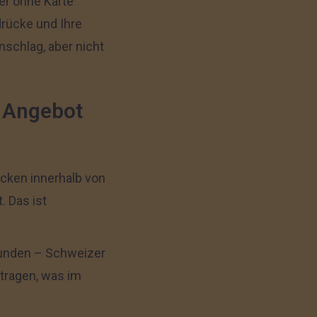
er ohne Karte“
bdrücke und Ihre
nschlag, aber nicht
s Angebot
icken innerhalb von
. Das ist
rbunden – Schweizer
 tragen, was im