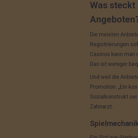
Was steckt 
Angeboten
Die meisten Anbiete
Registrierungen sof
Casinos kann man si
Das ist weniger be
Und weil die Anbiete
Promotion: „Ein ko
Sozialkonstrukt sei
Zahnarzt.
Spielmechanik
Ein Slot wie Starbur