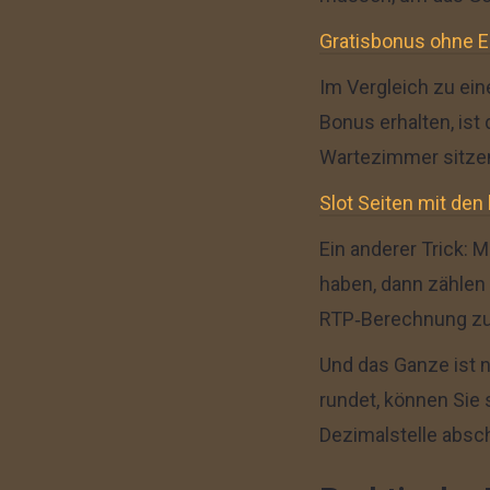
Gratisbonus ohne Ei
Im Vergleich zu ei
Bonus erhalten, ist 
Wartezimmer sitze
Slot Seiten mit den
Ein anderer Trick: 
haben, dann zählen 
RTP‑Berechnung zu
Und das Ganze ist n
rundet, können Sie 
Dezimalstelle absc