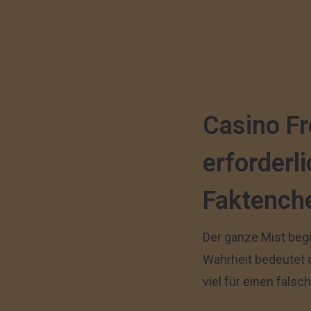
Casino Fr
erforderl
Faktenche
Der ganze Mist begin
Wahrheit bedeutet d
viel für einen fals