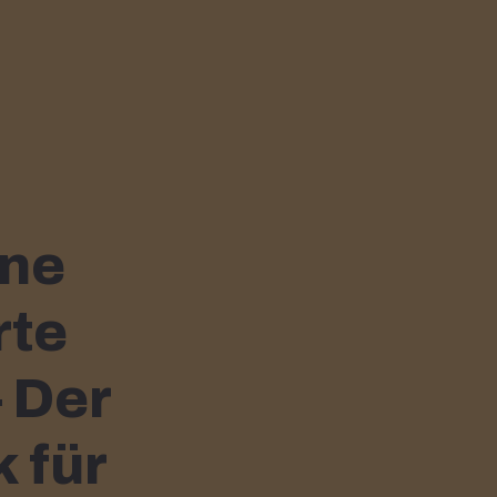
Partner
Über uns
Kontakt
hne
rte
– Der
 für