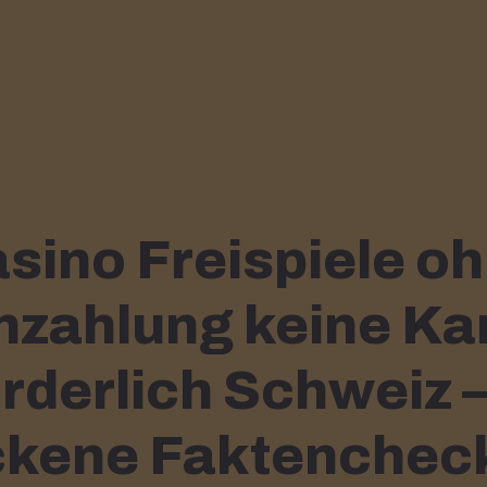
 Bewerber
Für Unternehmen
Offene Stellen
sino Freispiele o
nzahlung keine Ka
rderlich Schweiz 
ckene Faktencheck