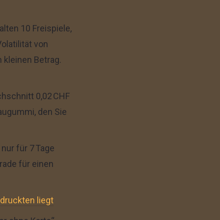
lten 10 Freispiele,
olatilität von
 kleinen Betrag.
rchschnitt 0,02 CHF
Kaugummi, den Sie
nur für 7 Tage
rade für einen
druckten liegt