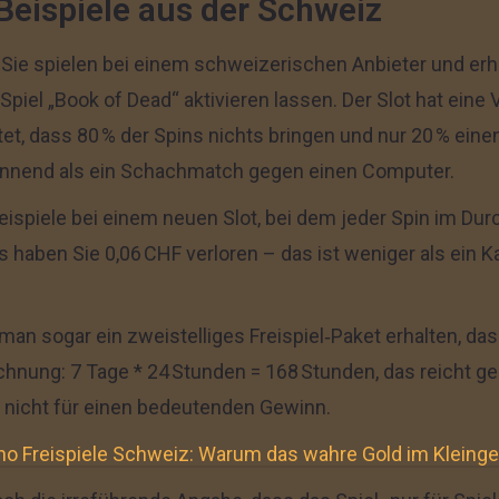
Beispiele aus der Schweiz
r, Sie spielen bei einem schweizerischen Anbieter und erha
 Spiel „Book of Dead“ aktivieren lassen. Der Slot hat eine V
tet, dass 80 % der Spins nichts bringen und nur 20 % einen
annend als ein Schachmatch gegen einen Computer.
Freispiele bei einem neuen Slot, bei dem jeder Spin im Du
s haben Sie 0,06 CHF verloren – das ist weniger als ein 
an sogar ein zweistelliges Freispiel‑Paket erhalten, das 
rechnung: 7 Tage * 24 Stunden = 168 Stunden, das reicht ge
r nicht für einen bedeutenden Gewinn.
no Freispiele Schweiz: Warum das wahre Gold im Kleinge