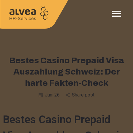
menu
Bestes Casino Prepaid Visa
Auszahlung Schweiz: Der
harte Fakten-Check
Juni
26
Share post
Bestes Casino Prepaid