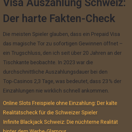
Visa Auszahlung Schweiz:
Der harte Fakten-Check
Die meisten Spieler glauben, dass ein Prepaid Visa
das magische Tor zu sofortigen Gewinnen öffnet –
ein Trugschluss, den ich seit über 20 Jahren an der
Tischkante beobachte. In 2023 war die
durchschnittliche Auszahlungsdauer bei den
Top‑Casinos 2,3 Tage, was bedeutet, dass 23 % der
Einzahlungen nie wirklich schnell ankommen.
Online Slots Freispiele ohne Einzahlung: Der kalte
Realitätscheck für die Schweizer Spieler
Infinite Blackjack Schweiz: Die nüchterne Realität
hinter dem Werbe‑Glamour