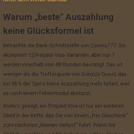
Warum „beste“ Auszahlung
keine Glücksformel ist
Betrachte die Bank‑Schnittstelle von Casino777: Sie
akzeptiert 12 Prepaid‑Visa‑Varianten, aber nur 7
werden innerhalb von 48 Stunden bestätigt. Das ist
weniger als die Trefferquote von Gonzo’s Quest, das
bei 96 % der Spins keine Auszahlung mehr liefert, weil
es nach einem Fehlermodul abstürzt.
Anders gesagt, ein Prepaid Visa ist nur ein weiteres
Glied in der Kette, das Sie von einem „frei‑Geschenk“
zum nächsten „kleinen Verlust“ führt. Wenn Sie