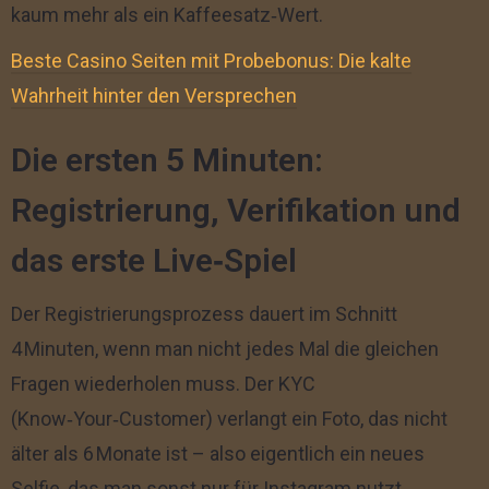
kaum mehr als ein Kaffeesatz‑Wert.
Beste Casino Seiten mit Probebonus: Die kalte
Wahrheit hinter den Versprechen
Die ersten 5 Minuten:
Registrierung, Verifikation und
das erste Live‑Spiel
Der Registrierungsprozess dauert im Schnitt
4 Minuten, wenn man nicht jedes Mal die gleichen
Fragen wiederholen muss. Der KYC
(Know‑Your‑Customer) verlangt ein Foto, das nicht
älter als 6 Monate ist – also eigentlich ein neues
Selfie, das man sonst nur für Instagram nutzt.