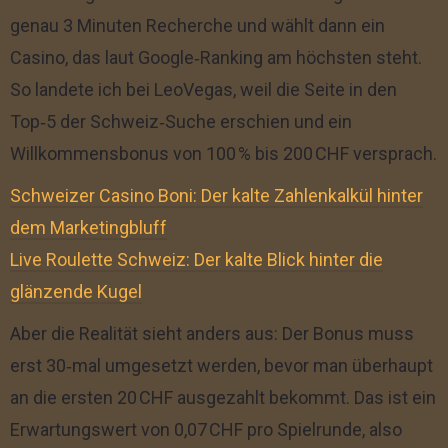
genau 3 Minuten Recherche und wählt dann ein
Casino, das laut Google‑Ranking am höchsten steht.
So landete ich bei LeoVegas, weil die Seite in den
Top‑5 der Schweiz‑Suche erschien und ein
Willkommensbonus von 100 % bis 200 CHF versprach.
Schweizer Casino Boni: Der kalte Zahlenkalkül hinter
dem Marketingbluff
Live Roulette Schweiz: Der kalte Blick hinter die
glänzende Kugel
Aber die Realität sieht anders aus: Der Bonus muss
erst 30‑mal umgesetzt werden, bevor man überhaupt
an die ersten 20 CHF ausgezahlt bekommt. Das ist ein
Erwartungswert von 0,07 CHF pro Spielrunde, also