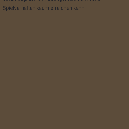
Spielverhalten kaum erreichen kann.