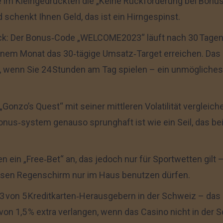
e im Kleingedruckten die „Keine Rückforderung bei Bon
schenkt Ihnen Geld, das ist ein Hirngespinst.
trick: Der Bonus‑Code „WELCOME2023“ läuft nach 30 Tage
einem Monat das 30‑tägige Umsatz‑Target erreichen. Das
e, wenn Sie 24 Stunden am Tag spielen – ein unmögliche
„Gonzo’s Quest“ mit seiner mittleren Volatilität vergleic
onus‑system genauso sprunghaft ist wie ein Seil, das bei
n ein „Free‑Bet“ an, das jedoch nur für Sportwetten gilt –
osen Regenschirm nur im Haus benutzen dürfen.
3 von 5 Kreditkarten‑Herausgebern in der Schweiz – das 
n 1,5 % extra verlangen, wenn das Casino nicht in der S