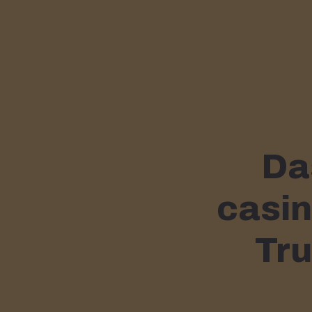
Für
Da
casin
Tru