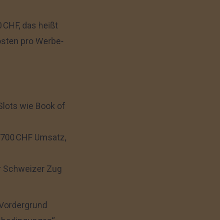
 CHF, das heißt
kosten pro Werbe­
Slots wie Book of
e 700 CHF Umsatz,
er Schweizer Zug
 Vordergrund