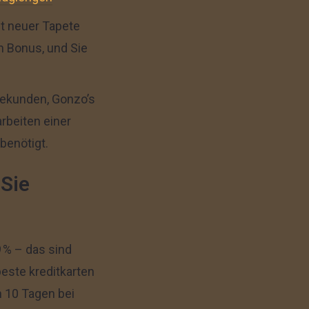
it neuer Tapete
m Bonus, und Sie
 Sekunden, Gonzo’s
arbeiten einer
benötigt.
 Sie
 % – das sind
„beste kreditkarten
h 10 Tagen bei