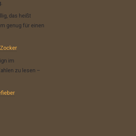
g.
ig, das heißt
um genug für einen
 Zocker
ign im
Zahlen zu lesen –
efieber