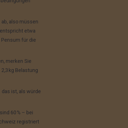
usbedingungen“
n ab, also müssen
 entspricht etwa
s Pensum für die
hen, merken Sie
 2,3 kg Belastung
 das ist, als würde
sind 60 % – bei
chweiz registriert