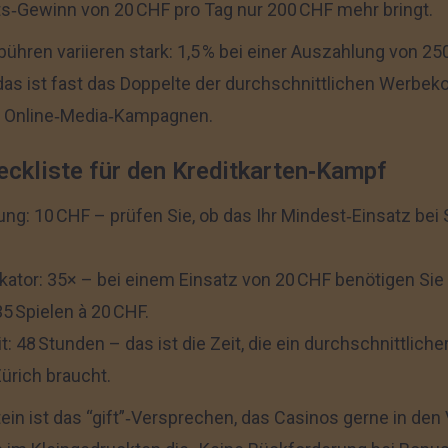
s‑Gewinn von 20 CHF pro Tag nur 200 CHF mehr bringt.
hren variieren stark: 1,5 % bei einer Auszahlung von 250
das ist fast das Doppelte der durchschnittlichen Werbe­
n Online‑Media‑Kampagnen.
eckliste für den Kreditkarten‑Kampf
ng: 10 CHF – prüfen Sie, ob das Ihr Mindest‑Einsatz bei 
kator: 35× – bei einem Einsatz von 20 CHF benötigen Si
5 Spielen à 20 CHF.
: 48 Stunden – das ist die Zeit, die ein durchschnittlich
ürich braucht.
ein ist das “gift”‑Versprechen, das Casinos gerne in den