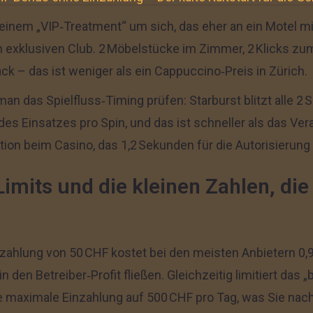
einem „VIP‑Treatment“ um sich, das eher an ein Motel m
en exklusiven Club. 2 Möbelstücke im Zimmer, 2 Klicks zu
ck – das ist weniger als ein Cappuccino‑Preis in Zürich.
man das Spielfluss‑Timing prüfen: Starburst blitzt alle 2
 des Einsatzes pro Spin, und das ist schneller als das Ver
tion beim Casino, das 1,2 Sekunden für die Autorisierung 
imits und die kleinen Zahlen, die
nzahlung von 50 CHF kostet bei den meisten Anbietern 0,9
in den Betreiber‑Profit fließen. Gleichzeitig limitiert das 
e maximale Einzahlung auf 500 CHF pro Tag, was Sie nac