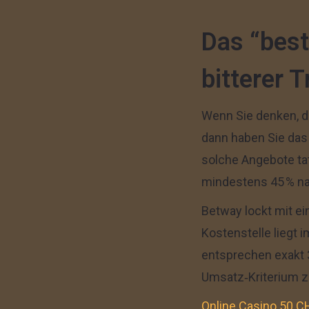
Das “best
bitterer T
Wenn Sie denken, da
dann haben Sie das 
solche Angebote ta
mindestens 45 % nac
Betway lockt mit e
Kostenstelle liegt 
entsprechen exakt 3
Umsatz‑Kriterium z
Online Casino 50 CH