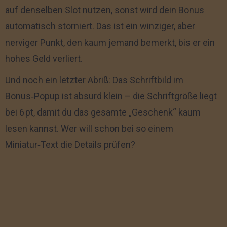
auf denselben Slot nutzen, sonst wird dein Bonus
automatisch storniert. Das ist ein winziger, aber
nerviger Punkt, den kaum jemand bemerkt, bis er ein
hohes Geld verliert.
Und noch ein letzter Abriß: Das Schriftbild im
Bonus‑Popup ist absurd klein – die Schriftgröße liegt
bei 6 pt, damit du das gesamte „Geschenk“ kaum
lesen kannst. Wer will schon bei so einem
Miniatur‑Text die Details prüfen?