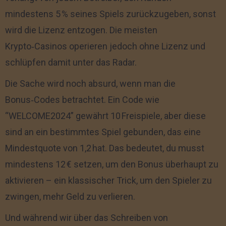
mindestens 5 % seines Spiels zurückzugeben, sonst
wird die Lizenz entzogen. Die meisten
Krypto‑Casinos operieren jedoch ohne Lizenz und
schlüpfen damit unter das Radar.
Die Sache wird noch absurd, wenn man die
Bonus‑Codes betrachtet. Ein Code wie
“WELCOME2024” gewährt 10 Freispiele, aber diese
sind an ein bestimmtes Spiel gebunden, das eine
Mindestquote von 1,2 hat. Das bedeutet, du musst
mindestens 12 € setzen, um den Bonus überhaupt zu
aktivieren – ein klassischer Trick, um den Spieler zu
zwingen, mehr Geld zu verlieren.
Und während wir über das Schreiben von