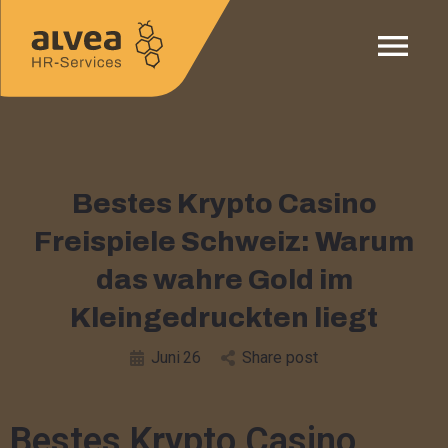
menu
Bestes Krypto Casino
Freispiele Schweiz: Warum
das wahre Gold im
Kleingedruckten liegt
Juni
26
Share post
Bestes Krypto Casino