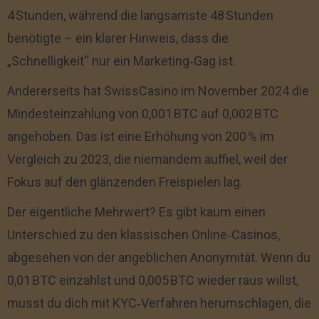
4 Stunden, während die langsamste 48 Stunden
benötigte – ein klarer Hinweis, dass die
„Schnelligkeit“ nur ein Marketing‑Gag ist.
Andererseits hat SwissCasino im November 2024 die
Mindesteinzahlung von 0,001 BTC auf 0,002 BTC
angehoben. Das ist eine Erhöhung von 200 % im
Vergleich zu 2023, die niemandem auffiel, weil der
Fokus auf den glänzenden Freispielen lag.
Der eigentliche Mehrwert? Es gibt kaum einen
Unterschied zu den klassischen Online‑Casinos,
abgesehen von der angeblichen Anonymität. Wenn du
0,01 BTC einzahlst und 0,005 BTC wieder raus willst,
musst du dich mit KYC‑Verfahren herumschlagen, die