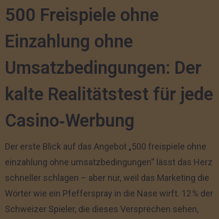
500 Freispiele ohne
Einzahlung ohne
Umsatzbedingungen: Der
kalte Realitätstest für jede
Casino‑Werbung
Der erste Blick auf das Angebot „500 freispiele ohne
einzahlung ohne umsatzbedingungen“ lässt das Herz
schneller schlagen – aber nur, weil das Marketing die
Wörter wie ein Pfefferspray in die Nase wirft. 12 % der
Schweizer Spieler, die dieses Versprechen sehen,