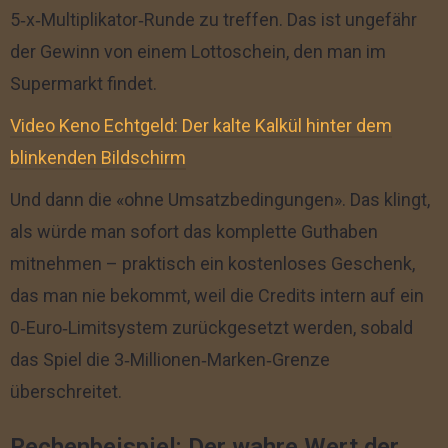
5‑x‑Multiplikator‑Runde zu treffen. Das ist ungefähr
der Gewinn von einem Lottoschein, den man im
Supermarkt findet.
Video Keno Echtgeld: Der kalte Kalkül hinter dem
blinkenden Bildschirm
Und dann die «ohne Umsatzbedingungen». Das klingt,
als würde man sofort das komplette Guthaben
mitnehmen – praktisch ein kostenloses Geschenk,
das man nie bekommt, weil die Credits intern auf ein
0‑Euro‑Limitsystem zurückgesetzt werden, sobald
das Spiel die 3‑Millionen‑Marken‑Grenze
überschreitet.
Rechenbeispiel: Der wahre Wert der