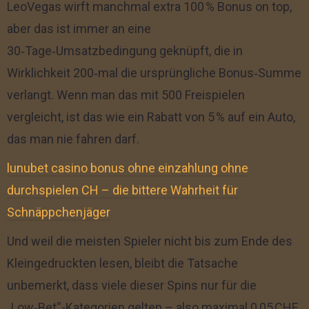
LeoVegas wirft manchmal extra 100 % Bonus on top,
aber das ist immer an eine
30‑Tage‑Umsatzbedingung geknüpft, die in
Wirklichkeit 200‑mal die ursprüngliche Bonus‑Summe
verlangt. Wenn man das mit 500 Freispielen
vergleicht, ist das wie ein Rabatt von 5 % auf ein Auto,
das man nie fahren darf.
lunubet casino bonus ohne einzahlung ohne
durchspielen CH – die bittere Wahrheit für
Schnäppchenjäger
Und weil die meisten Spieler nicht bis zum Ende des
Kleingedruckten lesen, bleibt die Tatsache
unbemerkt, dass viele dieser Spins nur für die
„Low‑Bet“-Kategorien gelten – also maximal 0,05 CHF